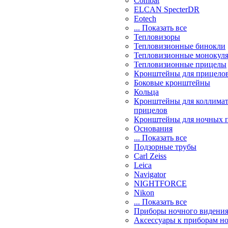
Combat
ELCAN SpecterDR
Eotech
... Показать все
Тепловизоры
Тепловизионные бинокли
Тепловизионные монокул
Тепловизионные прицелы
Кронштейны для прицело
Боковые кронштейны
Кольца
Кронштейны для коллима
прицелов
Кронштейны для ночных 
Основания
... Показать все
Подзорные трубы
Carl Zeiss
Leica
Navigator
NIGHTFORCE
Nikon
... Показать все
Приборы ночного видени
Аксессуары к приборам н