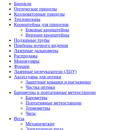
Бинокли
Оптические прицелы
Коллиматорные прицелы
Тепловизоры
Кронштейны для прицелов
Боковые кронштейны
Верхние кронштейны
Подзорные трубы
Приборы ночного видения
Лазерные дальномеры
Распродажа
Монокуляры
Фонари
Лазерные целеуказатели (ЛЦУ)
Аксессуары для оптики
Защитные крышки и наглазники
Чистка оптики
Барометры и портативные метеостанции
Барометры
Портативные метеостанции
Термометры
Часы
Весы
Механические
Электронные весы