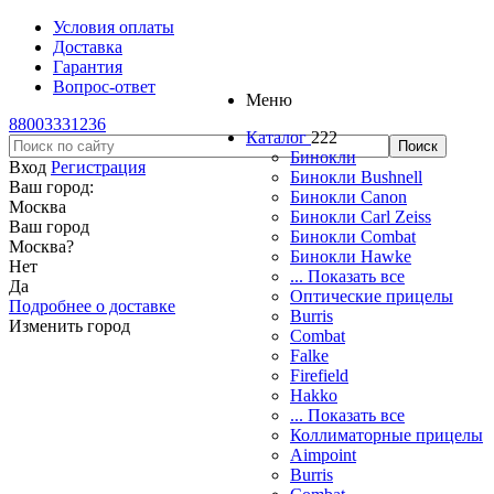
Условия оплаты
Доставка
Гарантия
Вопрос-ответ
Меню
88003331236
Каталог
222
Бинокли
Вход
Регистрация
Бинокли Bushnell
Ваш город:
Бинокли Canon
Москва
Бинокли Carl Zeiss
Ваш город
Бинокли Combat
Москва
?
Бинокли Hawke
Нет
... Показать все
Да
Оптические прицелы
Подробнее о доставке
Burris
Изменить город
Combat
Falke
Firefield
Hakko
... Показать все
Коллиматорные прицелы
Aimpoint
Burris