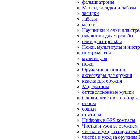
фальшпатроны
Манки, засидки и лабазы
засидки
лабазы
манки
Наушники и очки для стр
наушники для стрельбы
очки для стрельбы
Ножи, мультитулы и инст
инструменты
мультитулы
ножи
Оружейный тюнинг
аксессуары для оружия
краска для оружия
Модераторы
оптоволоконные мушки
Сошки, штативы и опоры
опоры
сошки
штативы
Цифровые GPS компасы
Чистка и уход за оружием
чистка и уход за оружием 
чистка и уход за оружием 