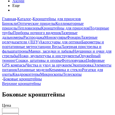
Акции
Еще
Главная
-
Каталог
-
Кронштейны для прицелов
Бинокли
Оптические прицелы
Коллиматорные
прицелы
Тепловизоры
Кронштейны для прицелов
Подзорные
трубы
Приборы ночного видения
Лазерные
дальномеры
Распродажа
Монокуляры
Фонари
Лазерные
целеуказатели (ЛЦУ)
Аксессуары для оптики
Барометры и
портативные метеостанции
Весы
Лазерная пристрелка и
фальшпатроны
Манки, засидки и лабазы
Наушники и очки для
стрельбы
Ножи, мультитулы и инструменты
Оружейный
тюнинг
Сошки, штативы и опоры
Фотоловушки
Цифровые
GPS компасы
Чистка и уход за оружием
Экипировка
Элементы
питания
Архивные модели
Керамика и стекло
Рогатки для
охоты
Квадрокоптеры
Микроскопы
Телескопы
-
Боковые кронштейны
Верхние кронштейны
Боковые кронштейны
Цена