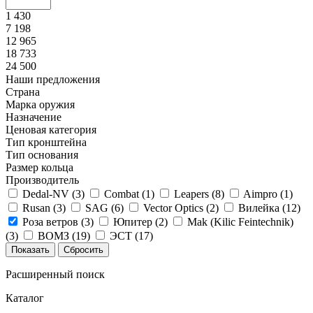
1 430
7 198
12 965
18 733
24 500
Наши предложения
Страна
Марка оружия
Назначение
Ценовая категория
Тип кронштейна
Тип основания
Размер кольца
Производитель
Dedal-NV (
3
)
Combat (
1
)
Leapers (
8
)
Aimpro (
1
)
Rusan (
3
)
SAG (
6
)
Vector Optics (
2
)
Вилейка (
12
)
Роза ветров (
3
)
Юпитер (
2
)
Mak (Kilic Feintechnik)
(
3
)
ВОМЗ (
19
)
ЭСТ (
17
)
Расширенный поиск
Каталог