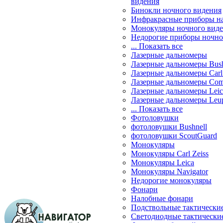
видения
Бинокли ночного видения
Инфракрасные приборы н
Монокуляры ночного вид
Недорогие приборы ночно
... Показать все
Лазерные дальномеры
Лазерные дальномеры Bush
Лазерные дальномеры Carl 
Лазерные дальномеры Com
Лазерные дальномеры Leic
Лазерные дальномеры Leu
... Показать все
Фотоловушки
фотоловушки Bushnell
фотоловушки ScoutGuard
Монокуляры
Монокуляры Carl Zeiss
Монокуляры Leica
Монокуляры Navigator
Недорогие монокуляры
Фонари
Налобные фонари
Подствольные тактически
Светодиодные тактически