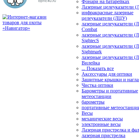
Фонари на батарейках
Лазерные целеуказатели 
инфракрасные лазерные
целеуказатели (ЛЦУ)
лазерные целеуказатели (
Combat
лазерные целеуказатели (
SightecS
лазерные целеуказатели (
Sightmark
лазерные целеуказатели (
Вилейка
... Показать все
Аксессуары для оптики
Защитные крышки и нагла
Чистка оптики
Барометры и портативные
метеостанции
барометры
портативные метеостанци
Весы
механические весы
электронные весы
Лазерная пристрелка и ф
лазерная пристрелка