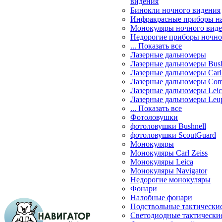
видения
Бинокли ночного видения
Инфракрасные приборы н
Монокуляры ночного вид
Недорогие приборы ночно
... Показать все
Лазерные дальномеры
Лазерные дальномеры Bush
Лазерные дальномеры Carl 
Лазерные дальномеры Com
Лазерные дальномеры Leic
Лазерные дальномеры Leu
... Показать все
Фотоловушки
фотоловушки Bushnell
фотоловушки ScoutGuard
Монокуляры
Монокуляры Carl Zeiss
Монокуляры Leica
Монокуляры Navigator
Недорогие монокуляры
Фонари
Налобные фонари
Подствольные тактически
Светодиодные тактически