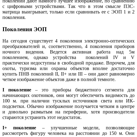
поколений дают намного лучшее изображение, по сравнению
с цифровыми устройствами. Так что в этом смысле ПЗС-
матрица выигрывает, только если сравнивать ее с ЭОП 1 и 2
поколения.
Поколения ЭОП
На сегодня существует 4 поколения электронно-оптических
преобразователей и, соответственно, 4 поколения приборов
ночного видения. Ведется активная работа над 5м
поколением, однако устройства поколений IV и V
практически недоступны в свободной продаже. Впрочем, для
охоты, туризма или охраны объектов вполне достаточно
купить ПНВ поколений II, II+ или III – они дают равномерно
четкое изображение объектов даже в полной темноте.
I поколение
– это приборы бюджетного сегмента для
начинающих охотников, они могут обеспечить видимость до
100 м. при наличии тусклых источников света или ИК-
подсветки. Обычно изображение получается четким в центре
и довольно размытым на периферии, хотя производители
стараются устранить этот недостаток.
I+ поколение
– улучшенные модели, позволяющие
рассмотреть фигуру человека на расстоянии до 150 м. Они