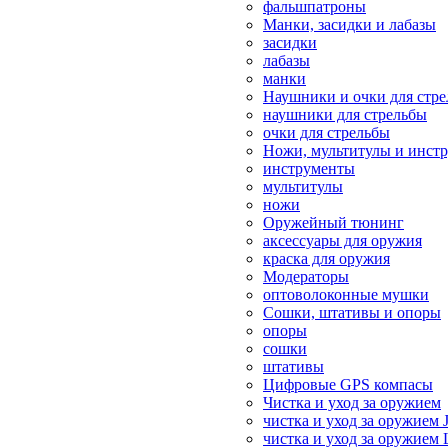
фальшпатроны
Манки, засидки и лабазы
засидки
лабазы
манки
Наушники и очки для стр
наушники для стрельбы
очки для стрельбы
Ножи, мультитулы и инст
инструменты
мультитулы
ножи
Оружейный тюнинг
аксессуары для оружия
краска для оружия
Модераторы
оптоволоконные мушки
Сошки, штативы и опоры
опоры
сошки
штативы
Цифровые GPS компасы
Чистка и уход за оружием
чистка и уход за оружием 
чистка и уход за оружием 