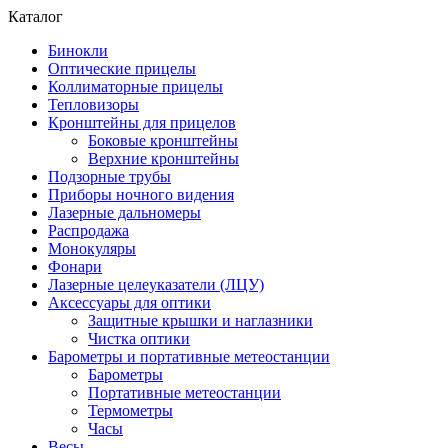
Каталог
Бинокли
Оптические прицелы
Коллиматорные прицелы
Тепловизоры
Кронштейны для прицелов
Боковые кронштейны
Верхние кронштейны
Подзорные трубы
Приборы ночного видения
Лазерные дальномеры
Распродажа
Монокуляры
Фонари
Лазерные целеуказатели (ЛЦУ)
Аксессуары для оптики
Защитные крышки и наглазники
Чистка оптики
Барометры и портативные метеостанции
Барометры
Портативные метеостанции
Термометры
Часы
Весы