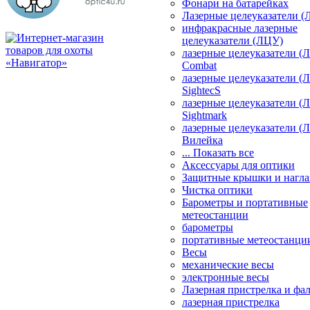
Фонари на батарейках
Лазерные целеуказатели 
инфракрасные лазерные
целеуказатели (ЛЦУ)
лазерные целеуказатели (
Combat
лазерные целеуказатели (
SightecS
лазерные целеуказатели (
Sightmark
лазерные целеуказатели (
Вилейка
... Показать все
Аксессуары для оптики
Защитные крышки и нагла
Чистка оптики
Барометры и портативные
метеостанции
барометры
портативные метеостанци
Весы
механические весы
электронные весы
Лазерная пристрелка и ф
лазерная пристрелка