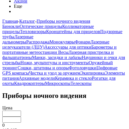
Акции
Еще
Главная
-
Каталог
-
Приборы ночного видения
Бинокли
Оптические прицелы
Коллиматорные
прицелы
Тепловизоры
Кронштейны для прицелов
Подзорные
трубы
Лазерные
дальномеры
Распродажа
Монокуляры
Фонари
Лазерные
целеуказатели (ЛЦУ)
Аксессуары для оптики
Барометры и
портативные метеостанции
Весы
Лазерная пристрелка и
фальшпатроны
Манки, засидки и лабазы
Наушники и очки для
стрельбы
Ножи, мультитулы и инструменты
Оружейный
тюнинг
Сошки, штативы и опоры
Фотоловушки
Цифровые
GPS компасы
Чистка и уход за оружием
Экипировка
Элементы
питания
Архивные модели
Керамика и стекло
Рогатки для
охоты
Квадрокоптеры
Микроскопы
Телескопы
Приборы ночного видения
Цена
0