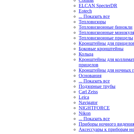
Combat
ELCAN SpecterDR
Eotech
... Показать все
Тепловизоры
Тепловизионные бинокли
Тепловизионные монокул
Тепловизионные прицелы
Кронштейны для прицело
Боковые кронштейны
Кольца
Кронштейны для коллима
прицелов
Кронштейны для ночных 
Основания
... Показать все
Подзорные трубы
Carl Zeiss
Leica
Navigator
NIGHTFORCE
Nikon
... Показать все
Приборы ночного видени
Аксессуары к приборам н