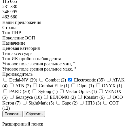
115 665
231 330
346 995
462 660
Наши предложения
Страна
Тип ПНВ
Поколение ЭОП
Назначение
Ценовая категория
Тип аксессуара
Тип ИК прибора наблюдения
Угловое поле зрения реальное мин, °
Угловое поле зрения реальное макс, °
Производитель
Dedal-NV (
29
)
Combat (
2
)
Electrooptic (
35
)
ATAK
(
4
)
ATN (
2
)
Combat Elite (
1
)
Dipol (
1
)
ONYX (
1
)
PARD (
30
)
Sytong (
1
)
Vector Optics (
1
)
VENOX
(
5
)
Беларусь (
10
)
БЕЛОМО (
2
)
Комбат (
6
)
ООО
Катод (
7
)
SightMark (
5
)
Барс (
2
)
НПЗ (
3
)
СОТ
(
12
)
Расширенный поиск