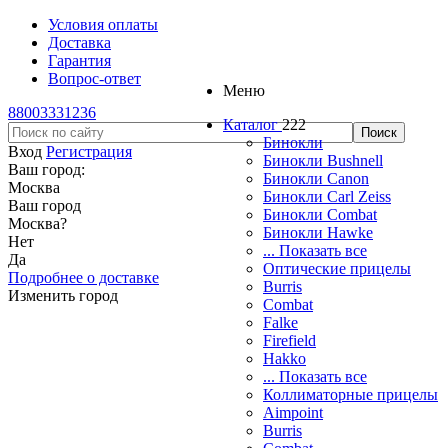
Условия оплаты
Доставка
Гарантия
Вопрос-ответ
Меню
88003331236
Каталог
222
Бинокли
Вход
Регистрация
Бинокли Bushnell
Ваш город:
Бинокли Canon
Москва
Бинокли Carl Zeiss
Ваш город
Бинокли Combat
Москва
?
Бинокли Hawke
Нет
... Показать все
Да
Оптические прицелы
Подробнее о доставке
Burris
Изменить город
Combat
Falke
Firefield
Hakko
... Показать все
Коллиматорные прицелы
Aimpoint
Burris