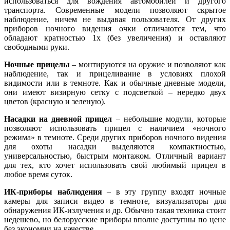
использоваться для вождения автомобилей и другого
транспорта. Современные модели позволяют скрытое
наблюдение, ничем не выдавая пользователя. От других
приборов ночного видения очки отличаются тем, что
обладают кратностью 1х (без увеличения) и оставляют
свободными руки.
Ночные прицелы
– монтируются на оружие и позволяют как
наблюдение, так и прицеливание в условиях плохой
видимости или в темноте. Как и обычные дневные модели,
они имеют визирную сетку с подсветкой – нередко двух
цветов (красную и зеленую).
Насадки на дневной прицел
– небольшие модули, которые
позволяют использовать прицел с наличием «ночного
режима» в темноте. Среди других приборов ночного видения
для охоты насадки выделяются компактностью,
универсальностью, быстрым монтажом. Отличный вариант
для тех, кто хочет использовать свой любимый прицел в
любое время суток.
ИК-приборы наблюдения
– в эту группу входят ночные
камеры для записи видео в темноте, визуализаторы для
обнаружения ИК-излучения и др. Обычно такая техника стоит
недешево, но белорусские приборы вполне доступны по цене
без экономии на качестве.