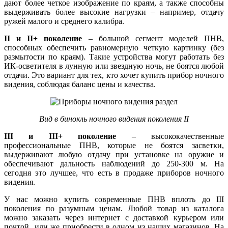
дают более четкое изображение по краям, а также способны
выдерживать более высокие нагрузки – например, отдачу
ружей малого и среднего калибра.
II и II+ поколение
– большой сегмент моделей ПНВ,
способных обеспечить равномерную четкую картинку (без
размытости по краям). Такие устройства могут работать без
ИК-осветителя в лунную или звездную ночь, не боятся любой
отдачи. Это вариант для тех, кто хочет купить прибор ночного
видения, соблюдая баланс цены и качества.
Вид в бинокль ночного видения поколения II
III и III+ поколение
– высококачественные
профессиональные ПНВ, которые не боятся засветки,
выдерживают любую отдачу при установке на оружие и
обеспечивают дальность наблюдений до 250-300 м. На
сегодня это лучшее, что есть в продаже приборов ночного
видения.
У нас можно купить современные ПНВ вплоть до III
поколения по разумным ценам. Любой товар из каталога
можно заказать через интернет с доставкой курьером или
почтой или же приобрести в одном из наших магазинов. На