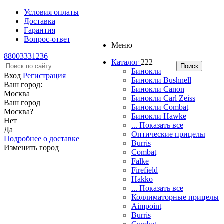
Условия оплаты
Доставка
Гарантия
Вопрос-ответ
Меню
88003331236
Каталог
222
Бинокли
Вход
Регистрация
Бинокли Bushnell
Ваш город:
Бинокли Canon
Москва
Бинокли Carl Zeiss
Ваш город
Бинокли Combat
Москва
?
Бинокли Hawke
Нет
... Показать все
Да
Оптические прицелы
Подробнее о доставке
Burris
Изменить город
Combat
Falke
Firefield
Hakko
... Показать все
Коллиматорные прицелы
Aimpoint
Burris