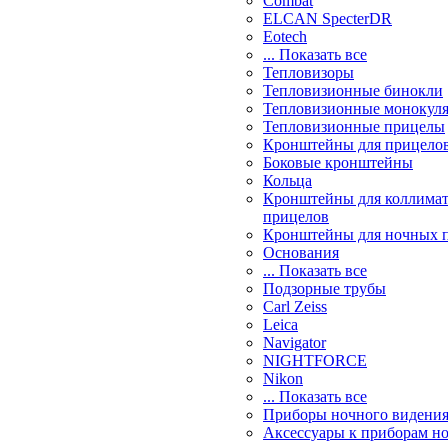
Combat
ELCAN SpecterDR
Eotech
... Показать все
Тепловизоры
Тепловизионные бинокли
Тепловизионные монокул
Тепловизионные прицелы
Кронштейны для прицело
Боковые кронштейны
Кольца
Кронштейны для коллима
прицелов
Кронштейны для ночных 
Основания
... Показать все
Подзорные трубы
Carl Zeiss
Leica
Navigator
NIGHTFORCE
Nikon
... Показать все
Приборы ночного видени
Аксессуары к приборам н