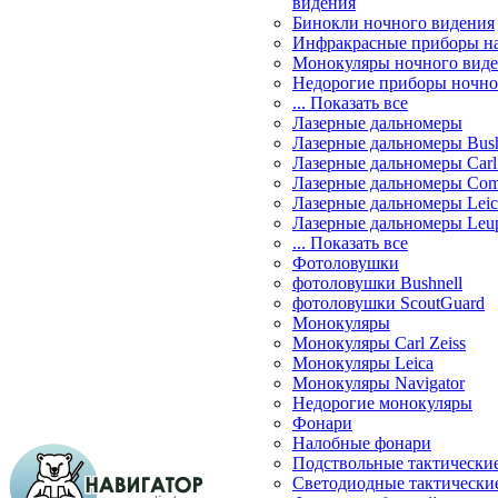
видения
Бинокли ночного видения
Инфракрасные приборы н
Монокуляры ночного вид
Недорогие приборы ночно
... Показать все
Лазерные дальномеры
Лазерные дальномеры Bush
Лазерные дальномеры Carl 
Лазерные дальномеры Com
Лазерные дальномеры Leic
Лазерные дальномеры Leu
... Показать все
Фотоловушки
фотоловушки Bushnell
фотоловушки ScoutGuard
Монокуляры
Монокуляры Carl Zeiss
Монокуляры Leica
Монокуляры Navigator
Недорогие монокуляры
Фонари
Налобные фонари
Подствольные тактически
Светодиодные тактически