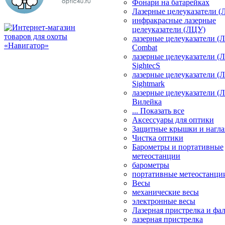
Фонари на батарейках
Лазерные целеуказатели 
инфракрасные лазерные
целеуказатели (ЛЦУ)
лазерные целеуказатели (
Combat
лазерные целеуказатели (
SightecS
лазерные целеуказатели (
Sightmark
лазерные целеуказатели (
Вилейка
... Показать все
Аксессуары для оптики
Защитные крышки и нагла
Чистка оптики
Барометры и портативные
метеостанции
барометры
портативные метеостанци
Весы
механические весы
электронные весы
Лазерная пристрелка и ф
лазерная пристрелка