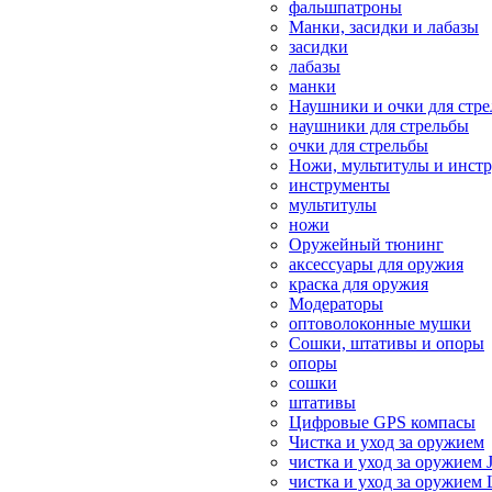
фальшпатроны
Манки, засидки и лабазы
засидки
лабазы
манки
Наушники и очки для стр
наушники для стрельбы
очки для стрельбы
Ножи, мультитулы и инст
инструменты
мультитулы
ножи
Оружейный тюнинг
аксессуары для оружия
краска для оружия
Модераторы
оптоволоконные мушки
Сошки, штативы и опоры
опоры
сошки
штативы
Цифровые GPS компасы
Чистка и уход за оружием
чистка и уход за оружием 
чистка и уход за оружием 