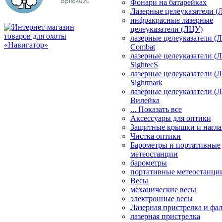
Фонари на батарейках
Лазерные целеуказатели 
инфракрасные лазерные
целеуказатели (ЛЦУ)
лазерные целеуказатели (
Combat
лазерные целеуказатели (
SightecS
лазерные целеуказатели (
Sightmark
лазерные целеуказатели (
Вилейка
... Показать все
Аксессуары для оптики
Защитные крышки и нагла
Чистка оптики
Барометры и портативные
метеостанции
барометры
портативные метеостанци
Весы
механические весы
электронные весы
Лазерная пристрелка и ф
лазерная пристрелка