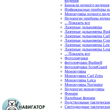
видения
Бинокли ночного видения
Инфракрасные приборы н
Монокуляры ночного вид
Недорогие приборы ночно
... Показать все
Лазерные дальномеры
Лазерные дальномеры Bush
Лазерные дальномеры Carl 
Лазерные дальномеры Com
Лазерные дальномеры Leic
Лазерные дальномеры Leu
... Показать все
Фотоловушки
фотоловушки Bushnell
фотоловушки ScoutGuard
Монокуляры
Монокуляры Carl Zeiss
Монокуляры Leica
Монокуляры Navigator
Недорогие монокуляры
Фонари
Налобные фонари
Подствольные тактически
Светодиодные тактически