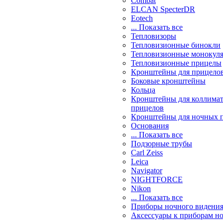
Combat
ELCAN SpecterDR
Eotech
... Показать все
Тепловизоры
Тепловизионные бинокли
Тепловизионные монокул
Тепловизионные прицелы
Кронштейны для прицело
Боковые кронштейны
Кольца
Кронштейны для коллима
прицелов
Кронштейны для ночных 
Основания
... Показать все
Подзорные трубы
Carl Zeiss
Leica
Navigator
NIGHTFORCE
Nikon
... Показать все
Приборы ночного видени
Аксессуары к приборам н