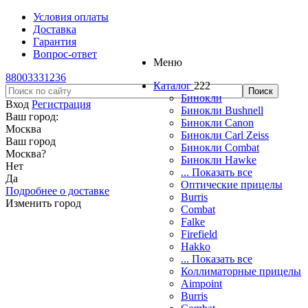
Условия оплаты
Доставка
Гарантия
Вопрос-ответ
Меню
88003331236
Каталог
222
Бинокли
Вход
Регистрация
Бинокли Bushnell
Ваш город:
Бинокли Canon
Москва
Бинокли Carl Zeiss
Ваш город
Бинокли Combat
Москва
?
Бинокли Hawke
Нет
... Показать все
Да
Оптические прицелы
Подробнее о доставке
Burris
Изменить город
Combat
Falke
Firefield
Hakko
... Показать все
Коллиматорные прицелы
Aimpoint
Burris