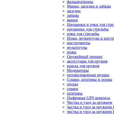
фальшпатроны
Манки, засидки и лабазы
засидки
лабазы
манки
Наушники и очки для стр
наушники для стрельбы
очки для стрельбы
Ножи, мультитулы и инст
инструменты
мультитулы
ножи
Оружейный тюнинг
аксессуары для оружия
краска для оружия
Модераторы
оптоволоконные мушки
Сошки, штативы и опоры
опоры
сошки
штативы
Цифровые GPS компасы
Чистка и уход за оружием
чистка и уход за оружием 
чистка и уход за оружием 