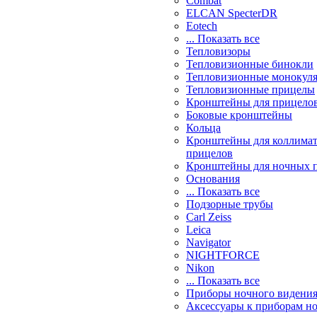
Combat
ELCAN SpecterDR
Eotech
... Показать все
Тепловизоры
Тепловизионные бинокли
Тепловизионные монокул
Тепловизионные прицелы
Кронштейны для прицело
Боковые кронштейны
Кольца
Кронштейны для коллима
прицелов
Кронштейны для ночных 
Основания
... Показать все
Подзорные трубы
Carl Zeiss
Leica
Navigator
NIGHTFORCE
Nikon
... Показать все
Приборы ночного видени
Аксессуары к приборам н