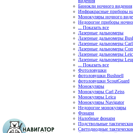
видения
Бинокли ночного видения
Инфракрасные приборы н
Монокуляры ночного вид
Недорогие приборы ночно
... Показать все
Лазерные дальномеры
Лазерные дальномеры Bush
Лазерные дальномеры Carl 
Лазерные дальномеры Com
Лазерные дальномеры Leic
Лазерные дальномеры Leu
... Показать все
Фотоловушки
фотоловушки Bushnell
фотоловушки ScoutGuard
Монокуляры
Монокуляры Carl Zeiss
Монокуляры Leica
Монокуляры Navigator
Недорогие монокуляры
Фонари
Налобные фонари
Подствольные тактически
Светодиодные тактически