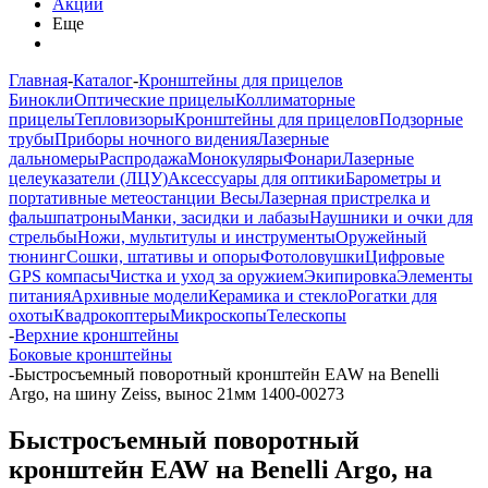
Акции
Еще
Главная
-
Каталог
-
Кронштейны для прицелов
Бинокли
Оптические прицелы
Коллиматорные
прицелы
Тепловизоры
Кронштейны для прицелов
Подзорные
трубы
Приборы ночного видения
Лазерные
дальномеры
Распродажа
Монокуляры
Фонари
Лазерные
целеуказатели (ЛЦУ)
Аксессуары для оптики
Барометры и
портативные метеостанции
Весы
Лазерная пристрелка и
фальшпатроны
Манки, засидки и лабазы
Наушники и очки для
стрельбы
Ножи, мультитулы и инструменты
Оружейный
тюнинг
Сошки, штативы и опоры
Фотоловушки
Цифровые
GPS компасы
Чистка и уход за оружием
Экипировка
Элементы
питания
Архивные модели
Керамика и стекло
Рогатки для
охоты
Квадрокоптеры
Микроскопы
Телескопы
-
Верхние кронштейны
Боковые кронштейны
-
Быстросъемный поворотный кронштейн EAW на Benelli
Argo, на шину Zeiss, вынос 21мм 1400-00273
Быстросъемный поворотный
кронштейн EAW на Benelli Argo, на