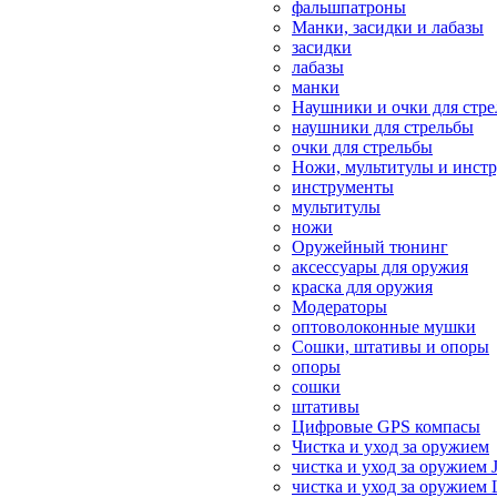
фальшпатроны
Манки, засидки и лабазы
засидки
лабазы
манки
Наушники и очки для стр
наушники для стрельбы
очки для стрельбы
Ножи, мультитулы и инст
инструменты
мультитулы
ножи
Оружейный тюнинг
аксессуары для оружия
краска для оружия
Модераторы
оптоволоконные мушки
Сошки, штативы и опоры
опоры
сошки
штативы
Цифровые GPS компасы
Чистка и уход за оружием
чистка и уход за оружием 
чистка и уход за оружием 