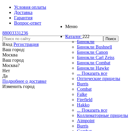
Условия оплаты
Доставка
Гарантия
Вопрос-ответ
Меню
88003331236
Каталог
222
Бинокли
Вход
Регистрация
Бинокли Bushnell
Ваш город:
Бинокли Canon
Москва
Бинокли Carl Zeiss
Ваш город
Бинокли Combat
Москва
?
Бинокли Hawke
Нет
... Показать все
Да
Оптические прицелы
Подробнее о доставке
Burris
Изменить город
Combat
Falke
Firefield
Hakko
... Показать все
Коллиматорные прицелы
Aimpoint
Burris