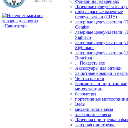
Фонари на батарейках
Лазерные целеуказатели 
инфракрасные лазерные
целеуказатели (ЛЦУ)
лазерные целеуказатели (
Combat
лазерные целеуказатели (
SightecS
лазерные целеуказатели (
Sightmark
лазерные целеуказатели (
Вилейка
... Показать все
Аксессуары для оптики
Защитные крышки и нагла
Чистка оптики
Барометры и портативные
метеостанции
барометры
портативные метеостанци
Весы
механические весы
электронные весы
Лазерная пристрелка и ф
лазерная пристрелка