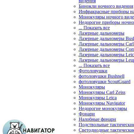
видения
Бинокли ночного видения
Инфракрасные приборы н
Монокуляры ночного вид
Недорогие приборы ночно
... Показать все
Лазерные дальномеры
Лазерные дальномеры Bush
Лазерные дальномеры Carl 
Лазерные дальномеры Com
Лазерные дальномеры Leic
Лазерные дальномеры Leu
... Показать все
Фотоловушки
фотоловушки Bushnell
фотоловушки ScoutGuard
Монокуляры
Монокуляры Carl Zeiss
Монокуляры Leica
Монокуляры Navigator
Недорогие монокуляры
Фонари
Налобные фонари
Подствольные тактически
Светодиодные тактически