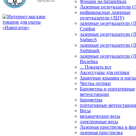
Фонари на батарейках
Лазерные целеуказатели 
инфракрасные лазерные
целеуказатели (ЛЦУ)
лазерные целеуказатели (
Combat
лазерные целеуказатели (
SightecS
лазерные целеуказатели (
Sightmark
лазерные целеуказатели (
Вилейка
... Показать все
Аксессуары для оптики
Защитные крышки и нагла
Чистка оптики
Барометры и портативные
метеостанции
барометры
портативные метеостанци
Весы
механические весы
электронные весы
Лазерная пристрелка и ф
лазерная пристрелка