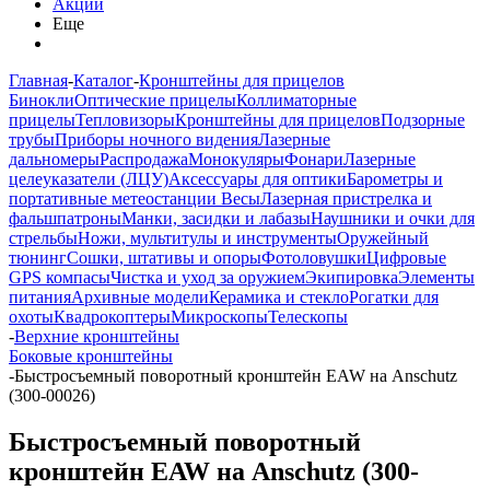
Акции
Еще
Главная
-
Каталог
-
Кронштейны для прицелов
Бинокли
Оптические прицелы
Коллиматорные
прицелы
Тепловизоры
Кронштейны для прицелов
Подзорные
трубы
Приборы ночного видения
Лазерные
дальномеры
Распродажа
Монокуляры
Фонари
Лазерные
целеуказатели (ЛЦУ)
Аксессуары для оптики
Барометры и
портативные метеостанции
Весы
Лазерная пристрелка и
фальшпатроны
Манки, засидки и лабазы
Наушники и очки для
стрельбы
Ножи, мультитулы и инструменты
Оружейный
тюнинг
Сошки, штативы и опоры
Фотоловушки
Цифровые
GPS компасы
Чистка и уход за оружием
Экипировка
Элементы
питания
Архивные модели
Керамика и стекло
Рогатки для
охоты
Квадрокоптеры
Микроскопы
Телескопы
-
Верхние кронштейны
Боковые кронштейны
-
Быстросъемный поворотный кронштейн EAW на Anschutz
(300-00026)
Быстросъемный поворотный
кронштейн EAW на Anschutz (300-