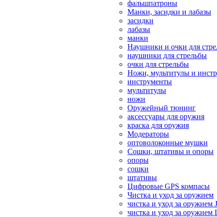
фальшпатроны
Манки, засидки и лабазы
засидки
лабазы
манки
Наушники и очки для стр
наушники для стрельбы
очки для стрельбы
Ножи, мультитулы и инст
инструменты
мультитулы
ножи
Оружейный тюнинг
аксессуары для оружия
краска для оружия
Модераторы
оптоволоконные мушки
Сошки, штативы и опоры
опоры
сошки
штативы
Цифровые GPS компасы
Чистка и уход за оружием
чистка и уход за оружием 
чистка и уход за оружием 