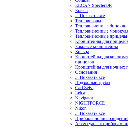
Combat
ELCAN SpecterDR
Eotech
... Показать все
Тепловизоры
Тепловизионные бинокли
Тепловизионные монокул
Тепловизионные прицелы
Кронштейны для прицело
Боковые кронштейны
Кольца
Кронштейны для коллима
прицелов
Кронштейны для ночных 
Основания
... Показать все
Подзорные трубы
Carl Zeiss
Leica
Navigator
NIGHTFORCE
Nikon
... Показать все
Приборы ночного видени
Аксессуары к приборам н