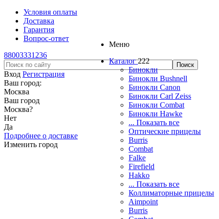
Условия оплаты
Доставка
Гарантия
Вопрос-ответ
Меню
88003331236
Каталог
222
Бинокли
Вход
Регистрация
Бинокли Bushnell
Ваш город:
Бинокли Canon
Москва
Бинокли Carl Zeiss
Ваш город
Бинокли Combat
Москва
?
Бинокли Hawke
Нет
... Показать все
Да
Оптические прицелы
Подробнее о доставке
Burris
Изменить город
Combat
Falke
Firefield
Hakko
... Показать все
Коллиматорные прицелы
Aimpoint
Burris