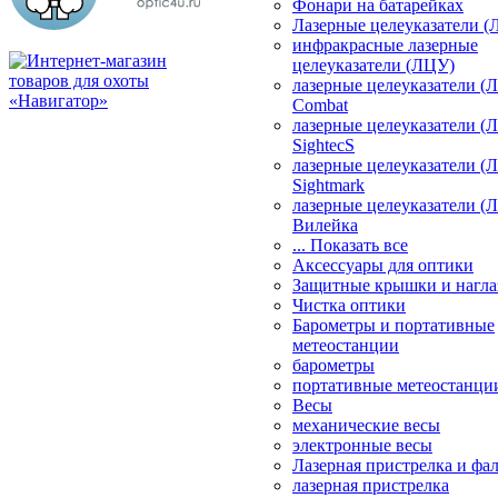
Фонари на батарейках
Лазерные целеуказатели 
инфракрасные лазерные
целеуказатели (ЛЦУ)
лазерные целеуказатели (
Combat
лазерные целеуказатели (
SightecS
лазерные целеуказатели (
Sightmark
лазерные целеуказатели (
Вилейка
... Показать все
Аксессуары для оптики
Защитные крышки и нагла
Чистка оптики
Барометры и портативные
метеостанции
барометры
портативные метеостанци
Весы
механические весы
электронные весы
Лазерная пристрелка и ф
лазерная пристрелка