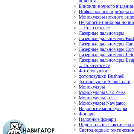
видения
Бинокли ночного видения
Инфракрасные приборы н
Монокуляры ночного вид
Недорогие приборы ночно
... Показать все
Лазерные дальномеры
Лазерные дальномеры Bush
Лазерные дальномеры Carl 
Лазерные дальномеры Com
Лазерные дальномеры Leic
Лазерные дальномеры Leu
... Показать все
Фотоловушки
фотоловушки Bushnell
фотоловушки ScoutGuard
Монокуляры
Монокуляры Carl Zeiss
Монокуляры Leica
Монокуляры Navigator
Недорогие монокуляры
Фонари
Налобные фонари
Подствольные тактически
Светодиодные тактически