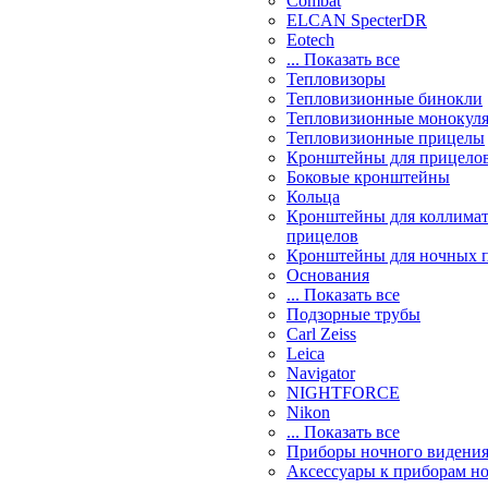
Combat
ELCAN SpecterDR
Eotech
... Показать все
Тепловизоры
Тепловизионные бинокли
Тепловизионные монокул
Тепловизионные прицелы
Кронштейны для прицело
Боковые кронштейны
Кольца
Кронштейны для коллима
прицелов
Кронштейны для ночных 
Основания
... Показать все
Подзорные трубы
Carl Zeiss
Leica
Navigator
NIGHTFORCE
Nikon
... Показать все
Приборы ночного видени
Аксессуары к приборам н