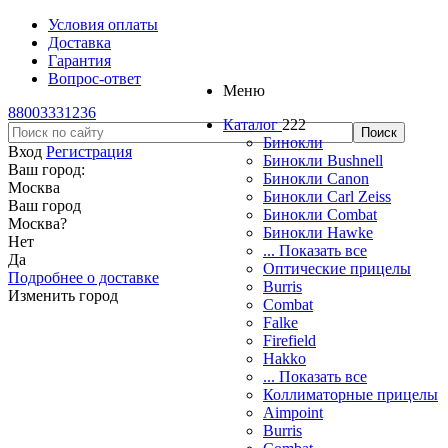
Условия оплаты
Доставка
Гарантия
Вопрос-ответ
Меню
88003331236
Каталог
222
Бинокли
Вход
Регистрация
Бинокли Bushnell
Ваш город:
Бинокли Canon
Москва
Бинокли Carl Zeiss
Ваш город
Бинокли Combat
Москва
?
Бинокли Hawke
Нет
... Показать все
Да
Оптические прицелы
Подробнее о доставке
Burris
Изменить город
Combat
Falke
Firefield
Hakko
... Показать все
Коллиматорные прицелы
Aimpoint
Burris