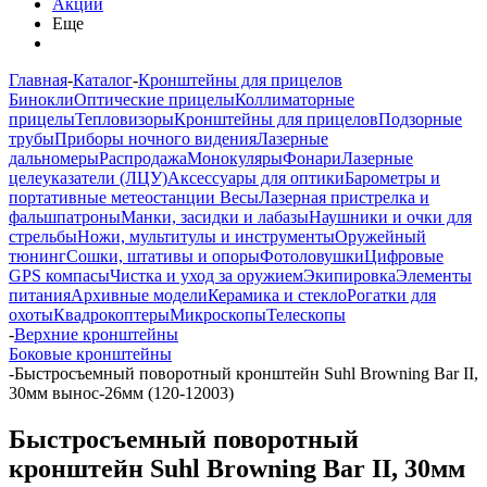
Акции
Еще
Главная
-
Каталог
-
Кронштейны для прицелов
Бинокли
Оптические прицелы
Коллиматорные
прицелы
Тепловизоры
Кронштейны для прицелов
Подзорные
трубы
Приборы ночного видения
Лазерные
дальномеры
Распродажа
Монокуляры
Фонари
Лазерные
целеуказатели (ЛЦУ)
Аксессуары для оптики
Барометры и
портативные метеостанции
Весы
Лазерная пристрелка и
фальшпатроны
Манки, засидки и лабазы
Наушники и очки для
стрельбы
Ножи, мультитулы и инструменты
Оружейный
тюнинг
Сошки, штативы и опоры
Фотоловушки
Цифровые
GPS компасы
Чистка и уход за оружием
Экипировка
Элементы
питания
Архивные модели
Керамика и стекло
Рогатки для
охоты
Квадрокоптеры
Микроскопы
Телескопы
-
Верхние кронштейны
Боковые кронштейны
-
Быстросъемный поворотный кронштейн Suhl Browning Bar II,
30мм вынос-26мм (120-12003)
Быстросъемный поворотный
кронштейн Suhl Browning Bar II, 30мм