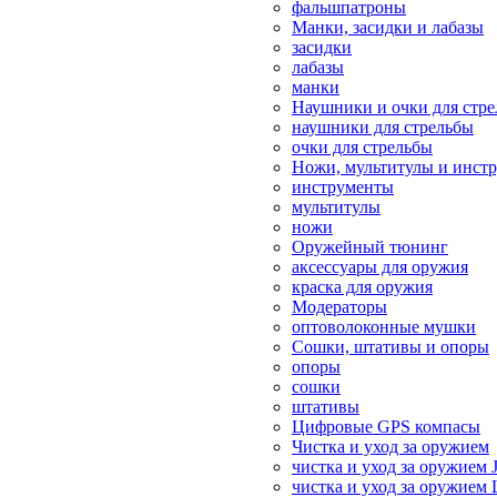
фальшпатроны
Манки, засидки и лабазы
засидки
лабазы
манки
Наушники и очки для стр
наушники для стрельбы
очки для стрельбы
Ножи, мультитулы и инст
инструменты
мультитулы
ножи
Оружейный тюнинг
аксессуары для оружия
краска для оружия
Модераторы
оптоволоконные мушки
Сошки, штативы и опоры
опоры
сошки
штативы
Цифровые GPS компасы
Чистка и уход за оружием
чистка и уход за оружием 
чистка и уход за оружием 