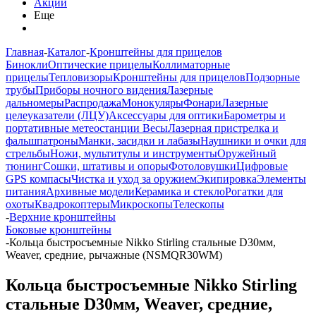
Акции
Еще
Главная
-
Каталог
-
Кронштейны для прицелов
Бинокли
Оптические прицелы
Коллиматорные
прицелы
Тепловизоры
Кронштейны для прицелов
Подзорные
трубы
Приборы ночного видения
Лазерные
дальномеры
Распродажа
Монокуляры
Фонари
Лазерные
целеуказатели (ЛЦУ)
Аксессуары для оптики
Барометры и
портативные метеостанции
Весы
Лазерная пристрелка и
фальшпатроны
Манки, засидки и лабазы
Наушники и очки для
стрельбы
Ножи, мультитулы и инструменты
Оружейный
тюнинг
Сошки, штативы и опоры
Фотоловушки
Цифровые
GPS компасы
Чистка и уход за оружием
Экипировка
Элементы
питания
Архивные модели
Керамика и стекло
Рогатки для
охоты
Квадрокоптеры
Микроскопы
Телескопы
-
Верхние кронштейны
Боковые кронштейны
-
Кольца быстросъемные Nikko Stirling стальные D30мм,
Weaver, средние, рычажные (NSMQR30WM)
Кольца быстросъемные Nikko Stirling
стальные D30мм, Weaver, средние,