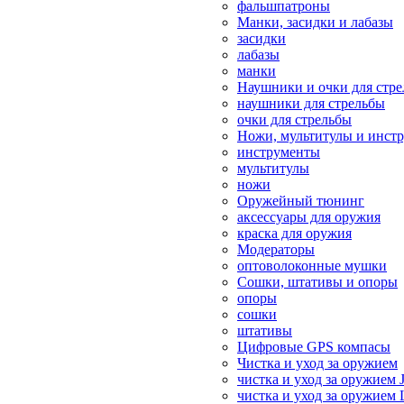
фальшпатроны
Манки, засидки и лабазы
засидки
лабазы
манки
Наушники и очки для стр
наушники для стрельбы
очки для стрельбы
Ножи, мультитулы и инст
инструменты
мультитулы
ножи
Оружейный тюнинг
аксессуары для оружия
краска для оружия
Модераторы
оптоволоконные мушки
Сошки, штативы и опоры
опоры
сошки
штативы
Цифровые GPS компасы
Чистка и уход за оружием
чистка и уход за оружием 
чистка и уход за оружием 