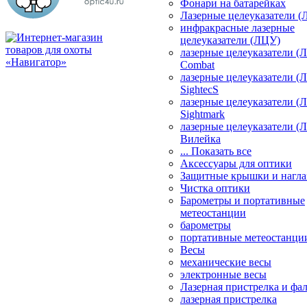
Фонари на батарейках
Лазерные целеуказатели 
инфракрасные лазерные
целеуказатели (ЛЦУ)
лазерные целеуказатели (
Combat
лазерные целеуказатели (
SightecS
лазерные целеуказатели (
Sightmark
лазерные целеуказатели (
Вилейка
... Показать все
Аксессуары для оптики
Защитные крышки и нагла
Чистка оптики
Барометры и портативные
метеостанции
барометры
портативные метеостанци
Весы
механические весы
электронные весы
Лазерная пристрелка и ф
лазерная пристрелка