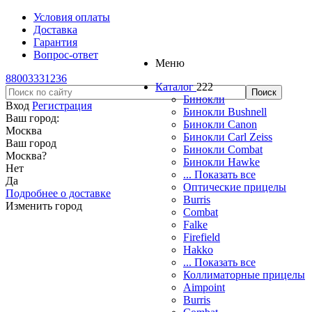
Условия оплаты
Доставка
Гарантия
Вопрос-ответ
Меню
88003331236
Каталог
222
Бинокли
Вход
Регистрация
Бинокли Bushnell
Ваш город:
Бинокли Canon
Москва
Бинокли Carl Zeiss
Ваш город
Бинокли Combat
Москва
?
Бинокли Hawke
Нет
... Показать все
Да
Оптические прицелы
Подробнее о доставке
Burris
Изменить город
Combat
Falke
Firefield
Hakko
... Показать все
Коллиматорные прицелы
Aimpoint
Burris