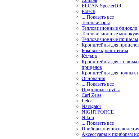
Combat
ELCAN SpecterDR
Eotech
... Показать все
Тепловизоры
Тепловизионные бинокли
Тепловизионные монокул
Тепловизионные прицелы
Кронштейны для прицело
Боковые кронштейны
Кольца
Кронштейны для коллима
прицелов
Кронштейны для ночных 
Основания
... Показать все
Подзорные трубы
Carl Zeiss
Leica
Navigator
NIGHTFORCE
Nikon
... Показать все
Приборы ночного видени
Аксессуары к приборам н