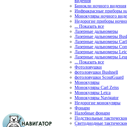
видения
Бинокли ночного видения
Инфракрасные приборы н
Монокуляры ночного вид
Недорогие приборы ночно
... Показать все
Лазерные дальномеры
Лазерные дальномеры Bush
Лазерные дальномеры Carl 
Лазерные дальномеры Com
Лазерные дальномеры Leic
Лазерные дальномеры Leu
... Показать все
Фотоловушки
фотоловушки Bushnell
фотоловушки ScoutGuard
Монокуляры
Монокуляры Carl Zeiss
Монокуляры Leica
Монокуляры Navigator
Недорогие монокуляры
Фонари
Налобные фонари
Подствольные тактически
Светодиодные тактически