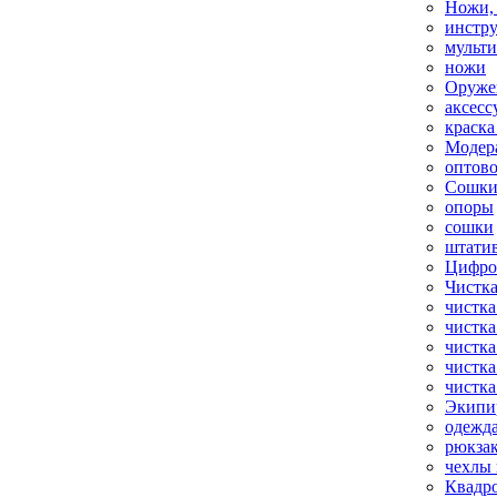
Ножи,
инстр
мульт
ножи
Оруже
аксесс
краска
Модер
оптов
Сошки
опоры
сошки
штати
Цифро
Чистка
чистка
чистка
чистка
чистка
чистка
Экипи
одежд
рюкза
чехлы 
Квадр