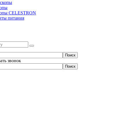
скопы
копы
копы CELESTRON
нты питания
зать звонок