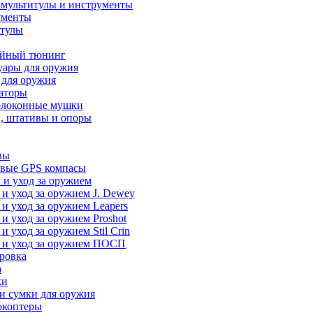
 мультитулы и инструменты
ументы
итулы
йный тюнинг
уары для оружия
 для оружия
аторы
олоконные мушки
, штативы и опоры
вы
вые GPS компасы
 и уход за оружием
 и уход за оружием J. Dewey
 и уход за оружием Leapers
 и уход за оружием Proshot
 и уход за оружием Stil Crin
 и уход за оружием ПОСП
ровка
а
ки
и сумки для оружия
окоптеры