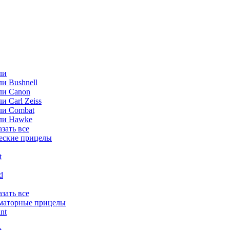
ли
и Bushnell
ли Canon
и Carl Zeiss
ли Combat
ли Hawke
азать все
еские прицелы
t
ld
азать все
маторные прицелы
nt