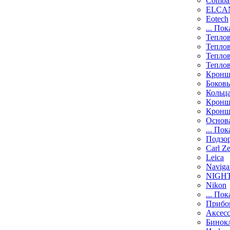
Comba
ELCAN
Eotech
... Пок
Тепло
Тепло
Тепло
Тепло
Кронш
Боков
Кольц
Кронш
Кронш
Основ
... Пок
Подзо
Carl Ze
Leica
Naviga
NIGH
Nikon
... Пок
Прибо
Аксесс
Бинок