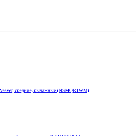
м, Weaver, средние, рычажные (NSMQR1WM)