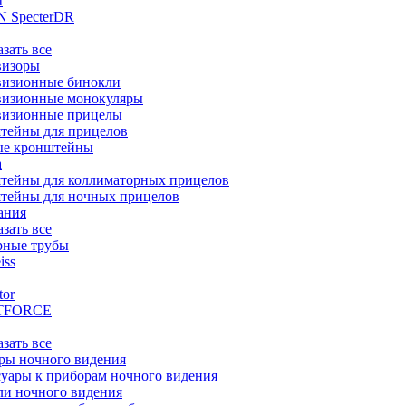
t
 SpecterDR
азать все
визоры
визионные бинокли
визионные монокуляры
визионные прицелы
тейны для прицелов
ые кронштейны
а
тейны для коллиматорных прицелов
тейны для ночных прицелов
ания
азать все
рные трубы
iss
tor
TFORCE
азать все
ры ночного видения
уары к приборам ночного видения
ли ночного видения