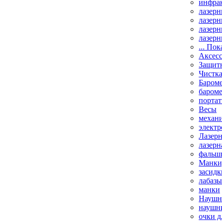
инфрак
лазерн
лазерн
лазерн
лазерн
... Пок
Аксесс
Защит
Чистк
Бароме
баром
порта
Весы
механи
элект
Лазерн
лазерн
фальш
Манки,
засидк
лабазы
манки
Наушни
наушни
очки д