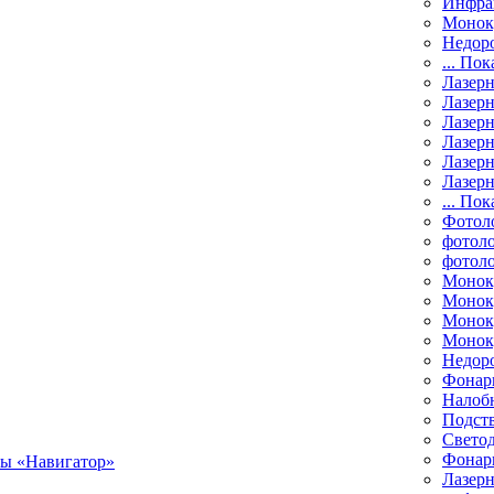
Инфра
Монок
Недор
... Пок
Лазер
Лазерн
Лазерн
Лазер
Лазерн
Лазерн
... Пок
Фотол
фотоло
фотол
Монок
Моноку
Монок
Моноку
Недор
Фонар
Налоб
Подст
Свето
Фонари
Лазерн