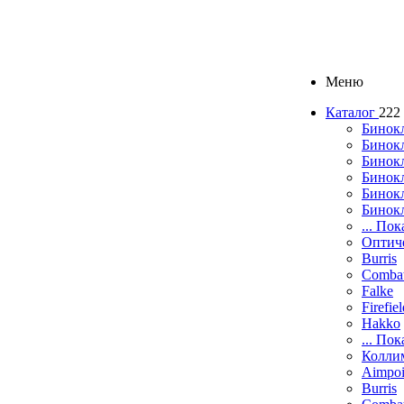
Меню
Каталог
222
Бинок
Бинокл
Бинок
Бинокл
Бинок
Бинок
... Пок
Оптич
Burris
Comba
Falke
Firefie
Hakko
... Пок
Колли
Aimpoi
Burris