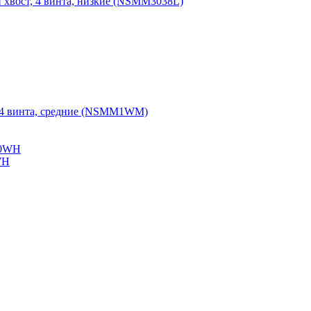
н хвост, 4 винта, низкие (NSMM3038L)
r, 4 винта, средние (NSMM1WM)
WH