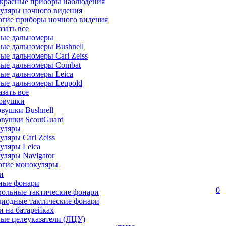
красные приборы наблюдения
уляры ночного видения
огие приборы ночного видения
азать все
ные дальномеры
ые дальномеры Bushnell
ые дальномеры Carl Zeiss
ные дальномеры Combat
ые дальномеры Leica
ые дальномеры Leupold
азать все
овушки
вушки Bushnell
овушки ScoutGuard
уляры
ляры Carl Zeiss
уляры Leica
ляры Navigator
огие монокуляры
и
ные фонари
0
вольные тактические фонари
диодные тактические фонари
 на батарейках
ые целеуказатели (ЛЦУ)