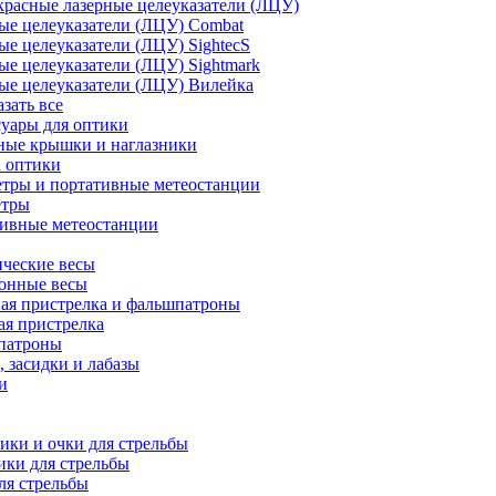
расные лазерные целеуказатели (ЛЦУ)
ые целеуказатели (ЛЦУ) Combat
ые целеуказатели (ЛЦУ) SightecS
ые целеуказатели (ЛЦУ) Sightmark
ые целеуказатели (ЛЦУ) Вилейка
азать все
уары для оптики
ные крышки и наглазники
а оптики
тры и портативные метеостанции
етры
тивные метеостанции
ческие весы
ронные весы
ая пристрелка и фальшпатроны
ая пристрелка
патроны
 засидки и лабазы
и
ки и очки для стрельбы
ки для стрельбы
ля стрельбы