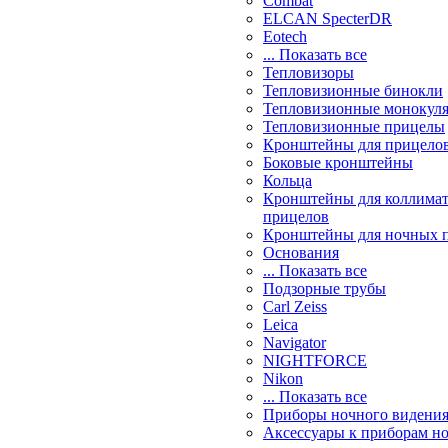
Combat
ELCAN SpecterDR
Eotech
... Показать все
Тепловизоры
Тепловизионные бинокли
Тепловизионные монокул
Тепловизионные прицелы
Кронштейны для прицело
Боковые кронштейны
Кольца
Кронштейны для коллима
прицелов
Кронштейны для ночных 
Основания
... Показать все
Подзорные трубы
Carl Zeiss
Leica
Navigator
NIGHTFORCE
Nikon
... Показать все
Приборы ночного видени
Аксессуары к приборам н