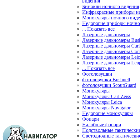
видения
Бинокли ночного видения
Инфракрасные приборы н
Монокуляры ночного вид
Недорогие приборы ночно
... Показать все
Лазерные дальномеры
Лазерные дальномеры Bush
Лазерные дальномеры Carl 
Лазерные дальномеры Com
Лазерные дальномеры Leic
Лазерные дальномеры Leu
... Показать все
Фотоловушки
фотоловушки Bushnell
фотоловушки ScoutGuard
Монокуляры
Монокуляры Carl Zeiss
Монокуляры Leica
Монокуляры Navigator
Недорогие монокуляры
Фонари
Налобные фонари
Подствольные тактически
Светодиодные тактически