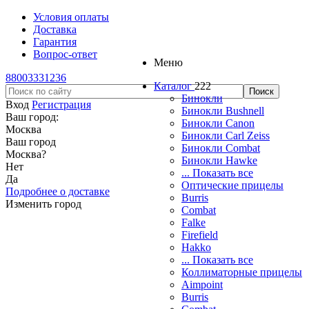
Условия оплаты
Доставка
Гарантия
Вопрос-ответ
Меню
88003331236
Каталог
222
Бинокли
Вход
Регистрация
Бинокли Bushnell
Ваш город:
Бинокли Canon
Москва
Бинокли Carl Zeiss
Ваш город
Бинокли Combat
Москва
?
Бинокли Hawke
Нет
... Показать все
Да
Оптические прицелы
Подробнее о доставке
Burris
Изменить город
Combat
Falke
Firefield
Hakko
... Показать все
Коллиматорные прицелы
Aimpoint
Burris