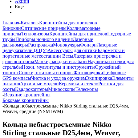
Акции
Еще
Главная
-
Каталог
-
Кронштейны для прицелов
Бинокли
Оптические прицелы
Коллиматорные
прицелы
Тепловизоры
Кронштейны для прицелов
Подзорные
трубы
Приборы ночного видения
Лазерные
дальномеры
Распродажа
Монокуляры
Фонари
Лазерные
целеуказатели (ЛЦУ)
Аксессуары для оптики
Барометры и
портативные метеостанции
Весы
Лазерная пристрелка и
фальшпатроны
Манки, засидки и лабазы
Наушники и очки для
стрельбы
Ножи, мультитулы и инструменты
Оружейный
тюнинг
Сошки, штативы и опоры
Фотоловушки
Цифровые
GPS компасы
Чистка и уход за оружием
Экипировка
Элементы
питания
Архивные модели
Керамика и стекло
Рогатки для
охоты
Квадрокоптеры
Микроскопы
Телескопы
-
Верхние кронштейны
Боковые кронштейны
-
Кольца небыстросъемные Nikko Stirling стальные D25,4мм,
Weaver, средние (NSM1WM)
Кольца небыстросъемные Nikko
Stirling стальные D25,4мм, Weaver,