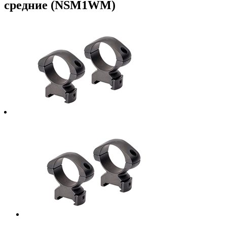
средние (NSM1WM)