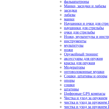
фальшпатроны
Манки, засидки и лабазы
засидки
лабазы
манки
Наушники и очки для стр
наушники для стрельбы
очки для стрельбы
Ножи, мультитулы и инст
инструменты
мультитулы
ножи
Оружейный тюнинг
аксессуары для оружия
краска для оружия
Модераторы
оптоволоконные мушки
Сошки, штативы и опоры
опоры
сошки
штативы
Цифровые GPS компасы
Чистка и уход за оружием
чистка и уход за оружием 
чистка и уход за оружием 