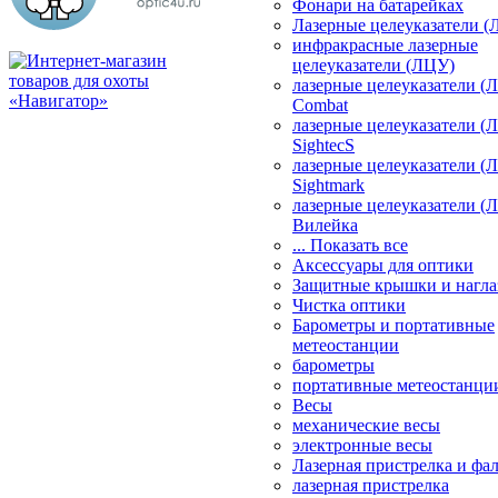
Фонари на батарейках
Лазерные целеуказатели 
инфракрасные лазерные
целеуказатели (ЛЦУ)
лазерные целеуказатели (
Combat
лазерные целеуказатели (
SightecS
лазерные целеуказатели (
Sightmark
лазерные целеуказатели (
Вилейка
... Показать все
Аксессуары для оптики
Защитные крышки и нагла
Чистка оптики
Барометры и портативные
метеостанции
барометры
портативные метеостанци
Весы
механические весы
электронные весы
Лазерная пристрелка и ф
лазерная пристрелка