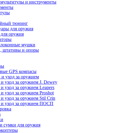
 мультитулы и инструменты
ументы
итулы
йный тюнинг
уары для оружия
 для оружия
аторы
олоконные мушки
, штативы и опоры
вы
вые GPS компасы
 и уход за оружием
 и уход за оружием J. Dewey
 и уход за оружием Leapers
 и уход за оружием Proshot
 и уход за оружием Stil Crin
 и уход за оружием ПОСП
ровка
а
ки
и сумки для оружия
окоптеры