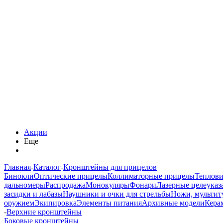
Акции
Еще
Главная
-
Каталог
-
Кронштейны для прицелов
Бинокли
Оптические прицелы
Коллиматорные прицелы
Теплов
дальномеры
Распродажа
Монокуляры
Фонари
Лазерные целеуказ
засидки и лабазы
Наушники и очки для стрельбы
Ножи, мультит
оружием
Экипировка
Элементы питания
Архивные модели
Кера
-
Верхние кронштейны
Боковые кронштейны