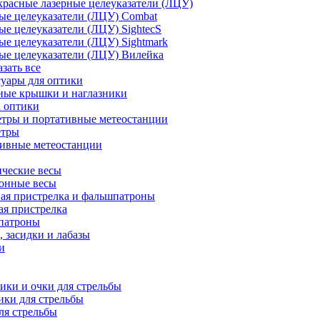
расные лазерные целеуказатели (ЛЦУ)
ые целеуказатели (ЛЦУ) Combat
ые целеуказатели (ЛЦУ) SightecS
ые целеуказатели (ЛЦУ) Sightmark
ые целеуказатели (ЛЦУ) Вилейка
азать все
уары для оптики
ные крышки и наглазники
а оптики
тры и портативные метеостанции
етры
тивные метеостанции
ческие весы
ронные весы
ая пристрелка и фальшпатроны
ая пристрелка
патроны
 засидки и лабазы
и
ки и очки для стрельбы
ки для стрельбы
ля стрельбы