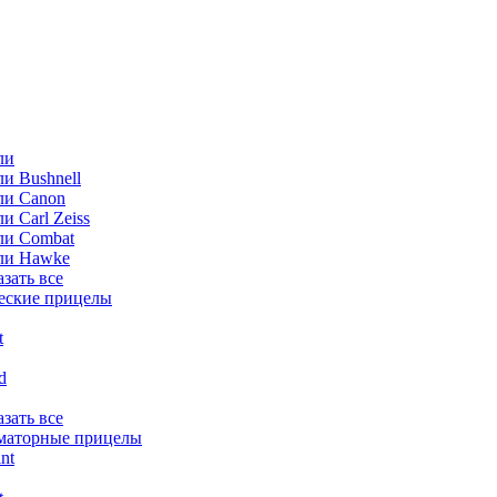
ли
и Bushnell
ли Canon
и Carl Zeiss
ли Combat
ли Hawke
азать все
еские прицелы
t
ld
азать все
маторные прицелы
nt