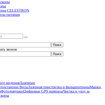
скопы
копы
копы CELESTRON
нты питания
зать звонок
ого видения
Лазерные
етеостанции
Весы
Лазерная пристрелка и фальшпатроны
Манки,
ы
Фотоловушки
Цифровые GPS компасы
Чистка и уход за
скопы