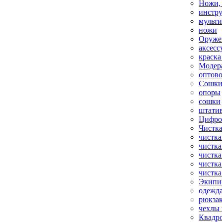
Ножи,
инстр
мульт
ножи
Оруже
аксесс
краска
Модер
оптов
Сошки
опоры
сошки
штати
Цифро
Чистка
чистка
чистка
чистка
чистка
чистка
Экипи
одежд
рюкза
чехлы 
Квадр