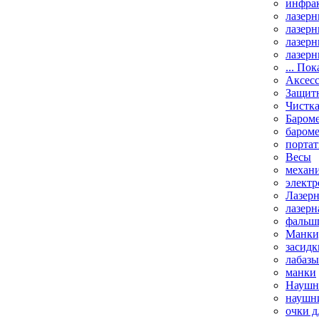
инфрак
лазерн
лазерн
лазерн
лазерн
... Пок
Аксесс
Защит
Чистк
Бароме
баром
порта
Весы
механи
элект
Лазерн
лазерн
фальш
Манки,
засидк
лабазы
манки
Наушни
наушни
очки д