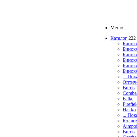
Меню
Каталог
222
Бинок
Бинокл
Бинок
Бинокл
Бинок
Бинок
... Пок
Оптич
Burris
Comba
Falke
Firefie
Hakko
... Пок
Колли
Aimpoi
Burris