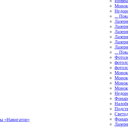
Инфра
Монок
Недор
... Пок
Лазер
Лазерн
Лазерн
Лазер
Лазерн
Лазерн
... Пок
Фотол
фотоло
фотол
Монок
Моноку
Монок
Моноку
Недор
Фонар
Налоб
Подст
Свето
Фонари
Лазерн