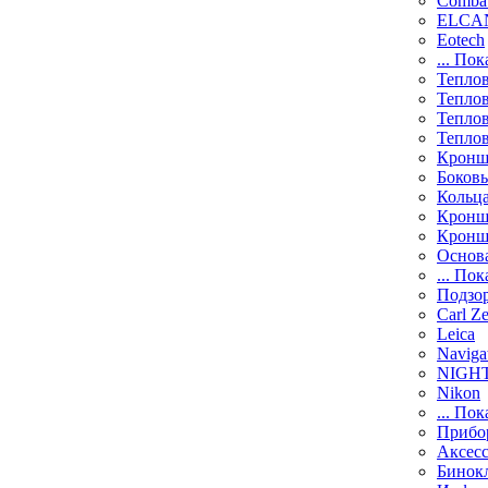
Comba
ELCAN
Eotech
... Пок
Тепло
Тепло
Тепло
Тепло
Кронш
Боков
Кольц
Кронш
Кронш
Основ
... Пок
Подзо
Carl Ze
Leica
Naviga
NIGH
Nikon
... Пок
Прибо
Аксесс
Бинок