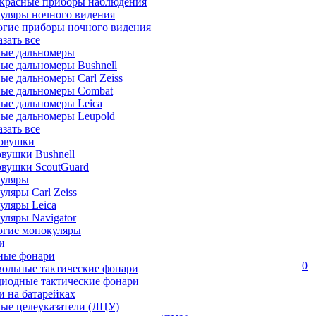
красные приборы наблюдения
уляры ночного видения
огие приборы ночного видения
азать все
ные дальномеры
ые дальномеры Bushnell
ые дальномеры Carl Zeiss
ные дальномеры Combat
ые дальномеры Leica
ые дальномеры Leupold
азать все
овушки
вушки Bushnell
овушки ScoutGuard
уляры
ляры Carl Zeiss
уляры Leica
ляры Navigator
огие монокуляры
и
ные фонари
0
вольные тактические фонари
диодные тактические фонари
 на батарейках
ые целеуказатели (ЛЦУ)