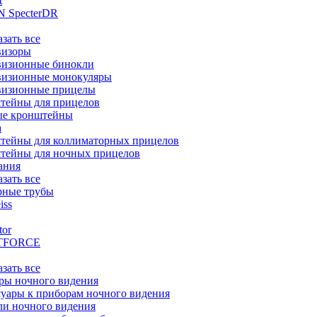
t
 SpecterDR
азать все
визоры
визионные бинокли
визионные монокуляры
визионные прицелы
тейны для прицелов
ые кронштейны
а
тейны для коллиматорных прицелов
тейны для ночных прицелов
ания
азать все
рные трубы
iss
tor
TFORCE
азать все
ры ночного видения
уары к приборам ночного видения
ли ночного видения