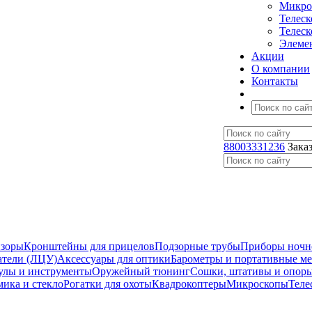
Микро
Телес
Телес
Элеме
Акции
О компании
Контакты
88003331236
Зака
изоры
Кронштейны для прицелов
Подзорные трубы
Приборы ночн
атели (ЛЦУ)
Аксессуары для оптики
Барометры и портативные м
улы и инструменты
Оружейный тюнинг
Сошки, штативы и опор
мика и стекло
Рогатки для охоты
Квадрокоптеры
Микроскопы
Теле