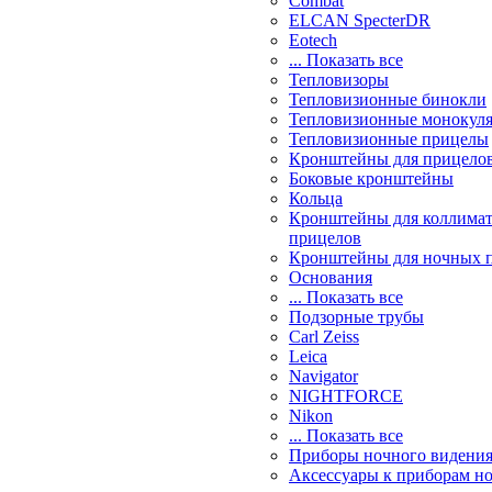
Combat
ELCAN SpecterDR
Eotech
... Показать все
Тепловизоры
Тепловизионные бинокли
Тепловизионные монокул
Тепловизионные прицелы
Кронштейны для прицело
Боковые кронштейны
Кольца
Кронштейны для коллима
прицелов
Кронштейны для ночных 
Основания
... Показать все
Подзорные трубы
Carl Zeiss
Leica
Navigator
NIGHTFORCE
Nikon
... Показать все
Приборы ночного видени
Аксессуары к приборам н