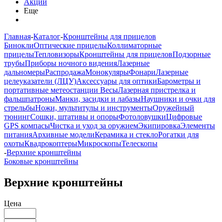
Акции
Еще
Главная
-
Каталог
-
Кронштейны для прицелов
Бинокли
Оптические прицелы
Коллиматорные
прицелы
Тепловизоры
Кронштейны для прицелов
Подзорные
трубы
Приборы ночного видения
Лазерные
дальномеры
Распродажа
Монокуляры
Фонари
Лазерные
целеуказатели (ЛЦУ)
Аксессуары для оптики
Барометры и
портативные метеостанции
Весы
Лазерная пристрелка и
фальшпатроны
Манки, засидки и лабазы
Наушники и очки для
стрельбы
Ножи, мультитулы и инструменты
Оружейный
тюнинг
Сошки, штативы и опоры
Фотоловушки
Цифровые
GPS компасы
Чистка и уход за оружием
Экипировка
Элементы
питания
Архивные модели
Керамика и стекло
Рогатки для
охоты
Квадрокоптеры
Микроскопы
Телескопы
-
Верхние кронштейны
Боковые кронштейны
Верхние кронштейны
Цена