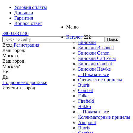
Условия оплаты
Доставка
Гарантия
Вопрос-ответ
Меню
88003331236
Каталог
222
Бинокли
Вход
Регистрация
Бинокли Bushnell
Ваш город:
Бинокли Canon
Москва
Бинокли Carl Zeiss
Ваш город
Бинокли Combat
Москва
?
Бинокли Hawke
Нет
... Показать все
Да
Оптические прицелы
Подробнее о доставке
Burris
Изменить город
Combat
Falke
Firefield
Hakko
... Показать все
Коллиматорные прицелы
Aimpoint
Burris