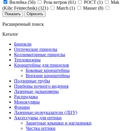
Вилейка (
56
)
Роза ветров (
61
)
РОСТ (
1
)
Mak
(Kilic Feintechnik) (
321
)
March (
1
)
Mauser (
8
)
Navigator (
1
)
Nightforce (
59
)
Recknagel (
106
)
Sauer
(
12
)
Spuhr (
201
)
Suhl (
24
)
ВОМЗ (
9
)
ЭСТ (
50
)
Расширенный поиск
Каталог
Бинокли
Оптические прицелы
Коллиматорные прицелы
Тепловизоры
Кронштейны для прицелов
Боковые кронштейны
Верхние кронштейны
Подзорные трубы
Приборы ночного видения
Лазерные дальномеры
Распродажа
Монокуляры
Фонари
Лазерные целеуказатели (ЛЦУ)
Аксессуары для оптики
Защитные крышки и наглазники
Чистка оптики