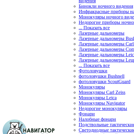
видения
Бинокли ночного видения
Инфракрасные приборы н
Монокуляры ночного вид
Недорогие приборы ночно
... Показать все
Лазерные дальномеры
Лазерные дальномеры Bush
Лазерные дальномеры Carl 
Лазерные дальномеры Com
Лазерные дальномеры Leic
Лазерные дальномеры Leu
... Показать все
Фотоловушки
фотоловушки Bushnell
фотоловушки ScoutGuard
Монокуляры
Монокуляры Carl Zeiss
Монокуляры Leica
Монокуляры Navigator
Недорогие монокуляры
Фонари
Налобные фонари
Подствольные тактически
Светодиодные тактически