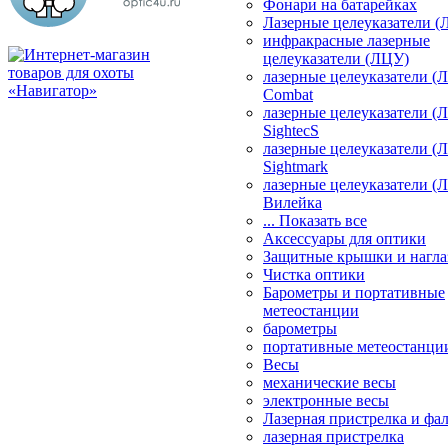
Фонари на батарейках
Лазерные целеуказатели 
инфракрасные лазерные
целеуказатели (ЛЦУ)
лазерные целеуказатели (
Combat
лазерные целеуказатели (
SightecS
лазерные целеуказатели (
Sightmark
лазерные целеуказатели (
Вилейка
... Показать все
Аксессуары для оптики
Защитные крышки и нагла
Чистка оптики
Барометры и портативные
метеостанции
барометры
портативные метеостанци
Весы
механические весы
электронные весы
Лазерная пристрелка и ф
лазерная пристрелка