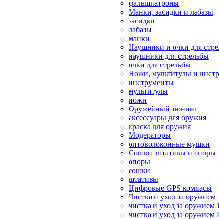
фальшпатроны
Манки, засидки и лабазы
засидки
лабазы
манки
Наушники и очки для стр
наушники для стрельбы
очки для стрельбы
Ножи, мультитулы и инст
инструменты
мультитулы
ножи
Оружейный тюнинг
аксессуары для оружия
краска для оружия
Модераторы
оптоволоконные мушки
Сошки, штативы и опоры
опоры
сошки
штативы
Цифровые GPS компасы
Чистка и уход за оружием
чистка и уход за оружием 
чистка и уход за оружием 