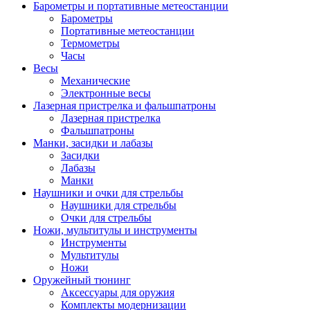
Барометры и портативные метеостанции
Барометры
Портативные метеостанции
Термометры
Часы
Весы
Механические
Электронные весы
Лазерная пристрелка и фальшпатроны
Лазерная пристрелка
Фальшпатроны
Манки, засидки и лабазы
Засидки
Лабазы
Манки
Наушники и очки для стрельбы
Наушники для стрельбы
Очки для стрельбы
Ножи, мультитулы и инструменты
Инструменты
Мультитулы
Ножи
Оружейный тюнинг
Аксессуары для оружия
Комплекты модернизации