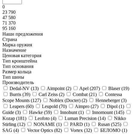
0
23 790
47 580
71 370
95 160
Наши предложения
Страна
Марка оружия
Назначение
Ценовая категория
Тип кронштейна
Тип основания
Размер кольца
Тип шины
Производитель
Dedal-NV (
13
)
Aimpoint (
2
)
Apel (
207
)
Blaser (
19
)
Burris (
39
)
Carl Zeiss (
2
)
Combat (
21
)
Contessa
Scope Mounts (
127
)
Noblex (Docter) (
2
)
Henneberger (
3
)
Leapers (
60
)
Leupold (
70
)
Aimpro (
27
)
Dipol (
1
)
Guide (
3
)
Hawke (
59
)
Innohunt (
1
)
Innomount (
145
)
Kozap (
181
)
Leofoto (
4
)
Luman Precision (
14
)
Nikko
Stirling (
12
)
NONAME (
1
)
PARD (
1
)
Rusan (
525
)
SAG (
4
)
Vector Optics (
82
)
Vortex (
32
)
БЕЛОМО (
1
)