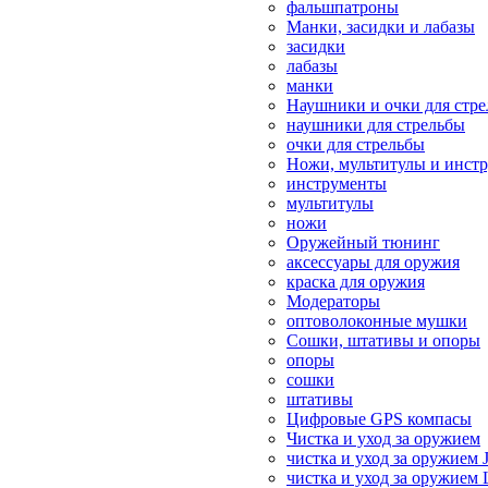
фальшпатроны
Манки, засидки и лабазы
засидки
лабазы
манки
Наушники и очки для стр
наушники для стрельбы
очки для стрельбы
Ножи, мультитулы и инст
инструменты
мультитулы
ножи
Оружейный тюнинг
аксессуары для оружия
краска для оружия
Модераторы
оптоволоконные мушки
Сошки, штативы и опоры
опоры
сошки
штативы
Цифровые GPS компасы
Чистка и уход за оружием
чистка и уход за оружием 
чистка и уход за оружием 