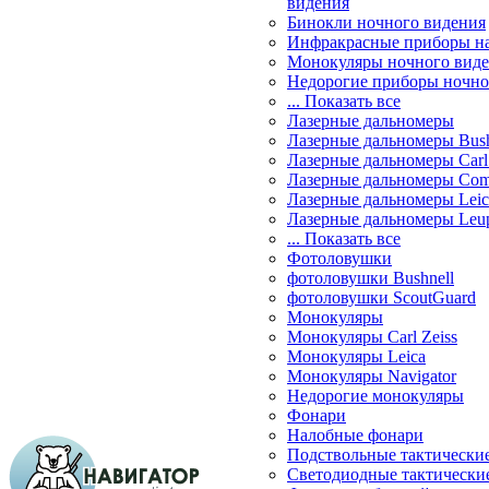
видения
Бинокли ночного видения
Инфракрасные приборы н
Монокуляры ночного вид
Недорогие приборы ночно
... Показать все
Лазерные дальномеры
Лазерные дальномеры Bush
Лазерные дальномеры Carl 
Лазерные дальномеры Com
Лазерные дальномеры Leic
Лазерные дальномеры Leu
... Показать все
Фотоловушки
фотоловушки Bushnell
фотоловушки ScoutGuard
Монокуляры
Монокуляры Carl Zeiss
Монокуляры Leica
Монокуляры Navigator
Недорогие монокуляры
Фонари
Налобные фонари
Подствольные тактически
Светодиодные тактически