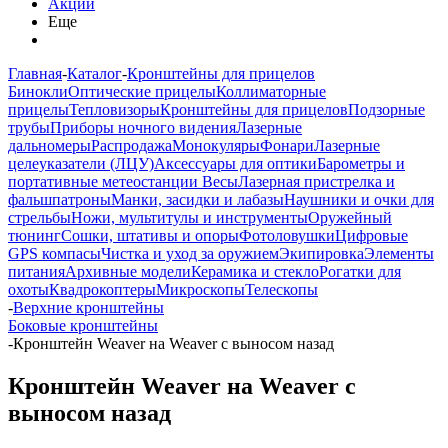
Акции
Еще
Главная
-
Каталог
-
Кронштейны для прицелов
Бинокли
Оптические прицелы
Коллиматорные
прицелы
Тепловизоры
Кронштейны для прицелов
Подзорные
трубы
Приборы ночного видения
Лазерные
дальномеры
Распродажа
Монокуляры
Фонари
Лазерные
целеуказатели (ЛЦУ)
Аксессуары для оптики
Барометры и
портативные метеостанции
Весы
Лазерная пристрелка и
фальшпатроны
Манки, засидки и лабазы
Наушники и очки для
стрельбы
Ножи, мультитулы и инструменты
Оружейный
тюнинг
Сошки, штативы и опоры
Фотоловушки
Цифровые
GPS компасы
Чистка и уход за оружием
Экипировка
Элементы
питания
Архивные модели
Керамика и стекло
Рогатки для
охоты
Квадрокоптеры
Микроскопы
Телескопы
-
Верхние кронштейны
Боковые кронштейны
-
Кронштейн Weaver на Weaver с выносом назад
Кронштейн Weaver на Weaver с
выносом назад