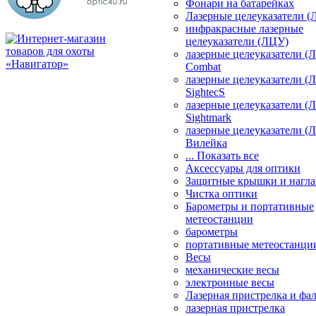
Фонари на батарейках
Лазерные целеуказатели 
инфракрасные лазерные
целеуказатели (ЛЦУ)
лазерные целеуказатели (
Combat
лазерные целеуказатели (
SightecS
лазерные целеуказатели (
Sightmark
лазерные целеуказатели (
Вилейка
... Показать все
Аксессуары для оптики
Защитные крышки и нагла
Чистка оптики
Барометры и портативные
метеостанции
барометры
портативные метеостанци
Весы
механические весы
электронные весы
Лазерная пристрелка и ф
лазерная пристрелка