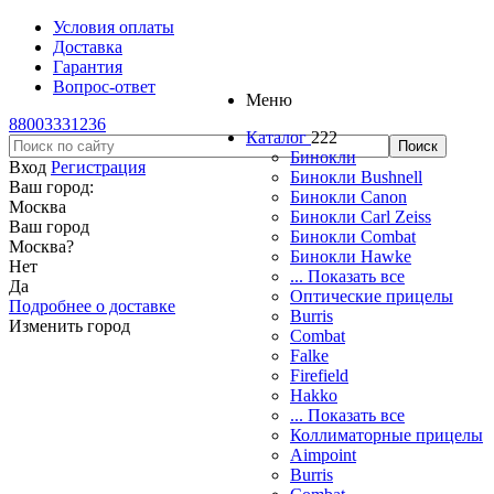
Условия оплаты
Доставка
Гарантия
Вопрос-ответ
Меню
88003331236
Каталог
222
Бинокли
Вход
Регистрация
Бинокли Bushnell
Ваш город:
Бинокли Canon
Москва
Бинокли Carl Zeiss
Ваш город
Бинокли Combat
Москва
?
Бинокли Hawke
Нет
... Показать все
Да
Оптические прицелы
Подробнее о доставке
Burris
Изменить город
Combat
Falke
Firefield
Hakko
... Показать все
Коллиматорные прицелы
Aimpoint
Burris