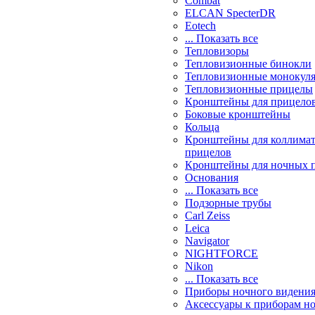
Combat
ELCAN SpecterDR
Eotech
... Показать все
Тепловизоры
Тепловизионные бинокли
Тепловизионные монокул
Тепловизионные прицелы
Кронштейны для прицело
Боковые кронштейны
Кольца
Кронштейны для коллима
прицелов
Кронштейны для ночных 
Основания
... Показать все
Подзорные трубы
Carl Zeiss
Leica
Navigator
NIGHTFORCE
Nikon
... Показать все
Приборы ночного видени
Аксессуары к приборам н