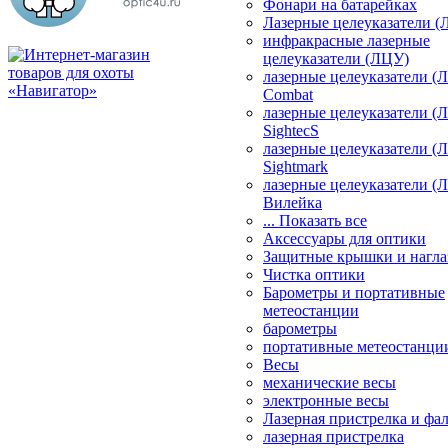
Фонари на батарейках
Лазерные целеуказатели 
инфракрасные лазерные
целеуказатели (ЛЦУ)
лазерные целеуказатели (
Combat
лазерные целеуказатели (
SightecS
лазерные целеуказатели (
Sightmark
лазерные целеуказатели (
Вилейка
... Показать все
Аксессуары для оптики
Защитные крышки и нагла
Чистка оптики
Барометры и портативные
метеостанции
барометры
портативные метеостанци
Весы
механические весы
электронные весы
Лазерная пристрелка и ф
лазерная пристрелка