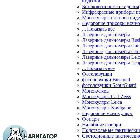
видения
Бинокли ночного видения
Инфракрасные приборы н
Монокуляры ночного вид
Недорогие приборы ночно
... Показать все
Лазерные дальномеры
Лазерные дальномеры Bush
Лазерные дальномеры Carl 
Лазерные дальномеры Com
Лазерные дальномеры Leic
Лазерные дальномеры Leu
... Показать все
Фотоловушки
фотоловушки Bushnell
фотоловушки ScoutGuard
Монокуляры
Монокуляры Carl Zeiss
Монокуляры Leica
Монокуляры Navigator
Недорогие монокуляры
Фонари
Налобные фонари
Подствольные тактически
Светодиодные тактически