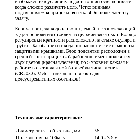
изображение в условиях недостаточной освещенности,
когда сложно различить цель. Четко видимая
подсвечиваемая прицельная сетка 4Dot облегчает эту
задачу.
Корпус прицела водонепроницаемый, не запотевающий,
ударопрочный изготовлен из цельной заготовки. Кольцо
регулировки кратности расположено на стыке окуляра и
трубки. Барабанчики ввода поправок низкие и закрыты
защитными крышками. Блок подсветки расположен в
средней части прицела - барабанчик, имеет подсветку
двух цветов (красная,/зелёная) по 5 уровней каждая и
работает от стандартной батарейки типа "монета"
(CR2032). Metor - идеальный выбор для
целеустремленных охотников!
Технические характеристики:
Диаметр линзы объектива, мм
56
Поле зрения на 100м, м
14,6 - 3,6 м