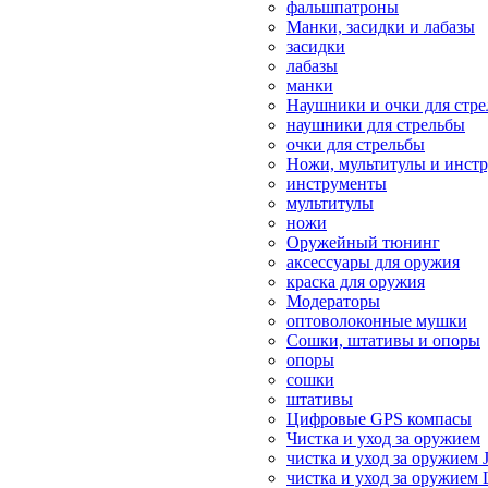
фальшпатроны
Манки, засидки и лабазы
засидки
лабазы
манки
Наушники и очки для стр
наушники для стрельбы
очки для стрельбы
Ножи, мультитулы и инст
инструменты
мультитулы
ножи
Оружейный тюнинг
аксессуары для оружия
краска для оружия
Модераторы
оптоволоконные мушки
Сошки, штативы и опоры
опоры
сошки
штативы
Цифровые GPS компасы
Чистка и уход за оружием
чистка и уход за оружием 
чистка и уход за оружием 