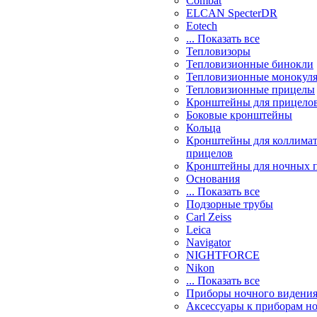
Combat
ELCAN SpecterDR
Eotech
... Показать все
Тепловизоры
Тепловизионные бинокли
Тепловизионные монокул
Тепловизионные прицелы
Кронштейны для прицело
Боковые кронштейны
Кольца
Кронштейны для коллима
прицелов
Кронштейны для ночных 
Основания
... Показать все
Подзорные трубы
Carl Zeiss
Leica
Navigator
NIGHTFORCE
Nikon
... Показать все
Приборы ночного видени
Аксессуары к приборам н