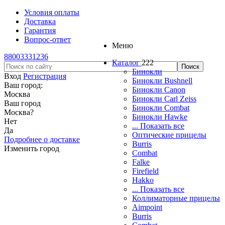
Условия оплаты
Доставка
Гарантия
Вопрос-ответ
Меню
88003331236
Каталог
222
Бинокли
Вход
Регистрация
Бинокли Bushnell
Ваш город:
Бинокли Canon
Москва
Бинокли Carl Zeiss
Ваш город
Бинокли Combat
Москва
?
Бинокли Hawke
Нет
... Показать все
Да
Оптические прицелы
Подробнее о доставке
Burris
Изменить город
Combat
Falke
Firefield
Hakko
... Показать все
Коллиматорные прицелы
Aimpoint
Burris