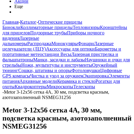
Акции
Еще
Главная
-
Каталог
-
Оптические прицелы
Бинокли
Коллиматорные прицелы
Тепловизоры
Кронштейны
для прицелов
Подзорные трубы
Приборы ночного
видения
Лазерные
дальномеры
Распродажа
Монокуляры
Фонари
Лазерные
целеуказатели (ЛЦУ)
Аксессуары для оптики
Барометры и
портативные метеостанции
Весы
Лазерная пристрелка и
фальшпатроны
Манки, засидки и лабазы
Наушники и очки для
стрельбы
Ножи, мультитулы и инструменты
Оружейный
тюнинг
Сошки, штативы и опоры
Фотоловушки
Цифровые
GPS компасы
Чистка и уход за оружием
Экипировка
Элементы
питания
Архивные модели
Керамика и стекло
Рогатки для
охоты
Квадрокоптеры
Микроскопы
Телескопы
-
Metor 3-12x56 сетка 4А, 30 мм, подсветка красным,
азотозаполненный NSMEG31256
Metor 3-12x56 сетка 4А, 30 мм,
подсветка красным, азотозаполненный
NSMEG31256