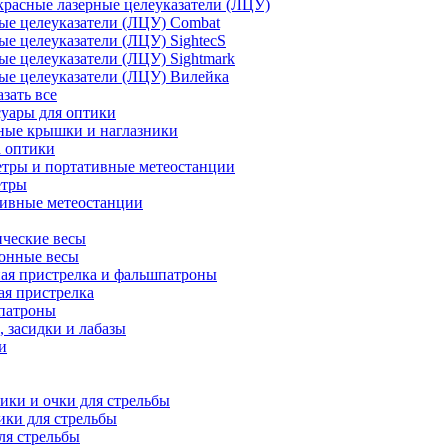
расные лазерные целеуказатели (ЛЦУ)
ые целеуказатели (ЛЦУ) Combat
ые целеуказатели (ЛЦУ) SightecS
ые целеуказатели (ЛЦУ) Sightmark
ые целеуказатели (ЛЦУ) Вилейка
азать все
уары для оптики
ные крышки и наглазники
а оптики
тры и портативные метеостанции
етры
тивные метеостанции
ческие весы
ронные весы
ая пристрелка и фальшпатроны
ая пристрелка
патроны
 засидки и лабазы
и
ки и очки для стрельбы
ки для стрельбы
ля стрельбы