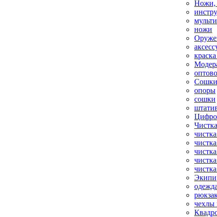
Ножи,
инстр
мульт
ножи
Оруже
аксесс
краска
Модер
оптов
Сошки
опоры
сошки
штати
Цифро
Чистка
чистка
чистка
чистка
чистка
чистка
Экипи
одежд
рюкза
чехлы 
Квадр