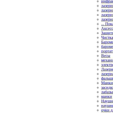
инфрак
лазерн
лазерн
лазерн
лазерн
... Пок
Аксесс
Защит
Чистк
Бароме
баром
порта
Весы
механи
элект
Лазерн
лазерн
фальш
Манки,
засидк
лабазы
манки
Наушни
наушни
очки д