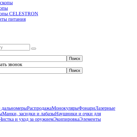
скопы
копы
копы CELESTRON
нты питания
зать звонок
 дальномеры
Распродажа
Монокуляры
Фонари
Лазерные
ы
Манки, засидки и лабазы
Наушники и очки для
Чистка и уход за оружием
Экипировка
Элементы