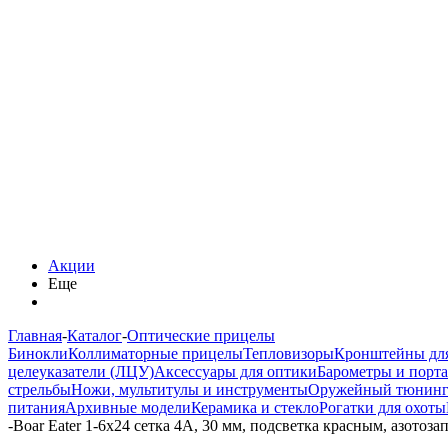
Акции
Еще
Главная
-
Каталог
-
Оптические прицелы
Бинокли
Коллиматорные прицелы
Тепловизоры
Кронштейны дл
целеуказатели (ЛЦУ)
Аксессуары для оптики
Барометры и порт
стрельбы
Ножи, мультитулы и инструменты
Оружейный тюнин
питания
Архивные модели
Керамика и стекло
Рогатки для охоты
-
Boar Eater 1-6x24 сетка 4А, 30 мм, подсветка красным, азот