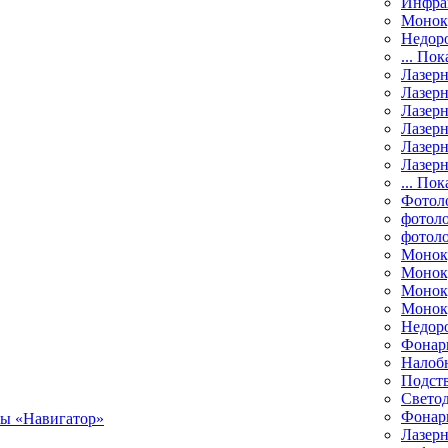
Инфра
Монок
Недор
... Пок
Лазер
Лазерн
Лазерн
Лазер
Лазерн
Лазерн
... Пок
Фотол
фотоло
фотол
Монок
Моноку
Монок
Моноку
Недор
Фонар
Налоб
Подст
Свето
Фонари
Лазерн