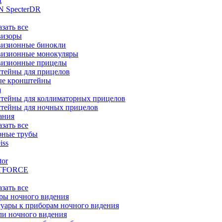
t
 SpecterDR
азать все
визоры
визионные бинокли
визионные монокуляры
визионные прицелы
тейны для прицелов
ые кронштейны
а
тейны для коллиматорных прицелов
тейны для ночных прицелов
ания
азать все
рные трубы
iss
tor
TFORCE
азать все
ры ночного видения
уары к приборам ночного видения
ли ночного видения