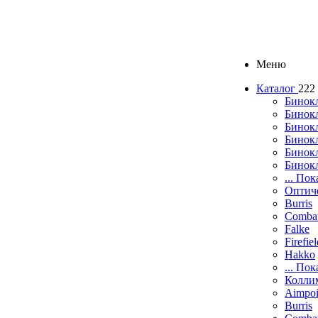
Меню
Каталог
222
Бинок
Бинокл
Бинок
Бинокл
Бинок
Бинок
... Пок
Оптич
Burris
Comba
Falke
Firefie
Hakko
... Пок
Колли
Aimpoi
Burris