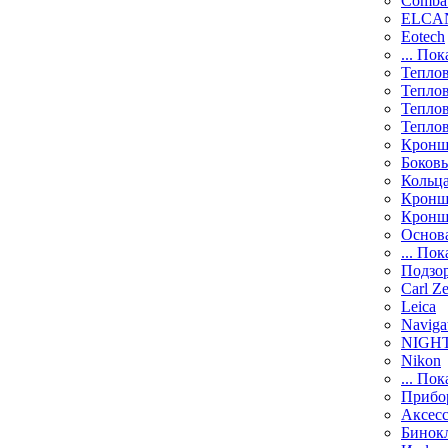
Comba
ELCAN
Eotech
... Пок
Тепло
Тепло
Тепло
Тепло
Кронш
Боков
Кольц
Кронш
Кронш
Основ
... Пок
Подзо
Carl Ze
Leica
Naviga
NIGH
Nikon
... Пок
Прибо
Аксесс
Бинок