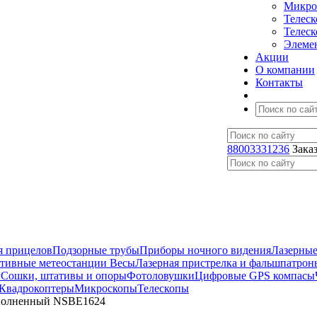
Микро
Телес
Телес
Элеме
Акции
О компании
Контакты
88003331236
Зака
я прицелов
Подзорные трубы
Приборы ночного видения
Лазерные
ативные метеостанции
Весы
Лазерная пристрелка и фальшпатрон
г
Сошки, штативы и опоры
Фотоловушки
Цифровые GPS компасы
Квадрокоптеры
Микроскопы
Телескопы
озаполненный NSBE1624