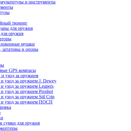
 мультитулы и инструменты
ументы
итулы
йный тюнинг
уары для оружия
 для оружия
аторы
олоконные мушки
, штативы и опоры
вы
вые GPS компасы
 и уход за оружием
 и уход за оружием J. Dewey
 и уход за оружием Leapers
 и уход за оружием Proshot
 и уход за оружием Stil Crin
 и уход за оружием ПОСП
ровка
а
ки
и сумки для оружия
окоптеры