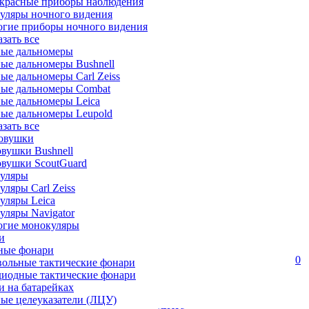
красные приборы наблюдения
уляры ночного видения
огие приборы ночного видения
азать все
ные дальномеры
ые дальномеры Bushnell
ые дальномеры Carl Zeiss
ные дальномеры Combat
ые дальномеры Leica
ые дальномеры Leupold
азать все
овушки
вушки Bushnell
овушки ScoutGuard
уляры
ляры Carl Zeiss
уляры Leica
ляры Navigator
огие монокуляры
и
ные фонари
0
вольные тактические фонари
диодные тактические фонари
 на батарейках
ые целеуказатели (ЛЦУ)