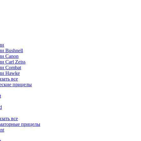
ли
и Bushnell
ли Canon
и Carl Zeiss
ли Combat
ли Hawke
азать все
еские прицелы
t
ld
азать все
маторные прицелы
nt