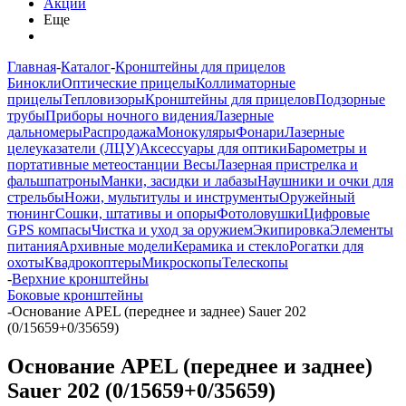
Акции
Еще
Главная
-
Каталог
-
Кронштейны для прицелов
Бинокли
Оптические прицелы
Коллиматорные
прицелы
Тепловизоры
Кронштейны для прицелов
Подзорные
трубы
Приборы ночного видения
Лазерные
дальномеры
Распродажа
Монокуляры
Фонари
Лазерные
целеуказатели (ЛЦУ)
Аксессуары для оптики
Барометры и
портативные метеостанции
Весы
Лазерная пристрелка и
фальшпатроны
Манки, засидки и лабазы
Наушники и очки для
стрельбы
Ножи, мультитулы и инструменты
Оружейный
тюнинг
Сошки, штативы и опоры
Фотоловушки
Цифровые
GPS компасы
Чистка и уход за оружием
Экипировка
Элементы
питания
Архивные модели
Керамика и стекло
Рогатки для
охоты
Квадрокоптеры
Микроскопы
Телескопы
-
Верхние кронштейны
Боковые кронштейны
-
Основание APEL (переднее и заднее) Sauer 202
(0/15659+0/35659)
Основание APEL (переднее и заднее)
Sauer 202 (0/15659+0/35659)