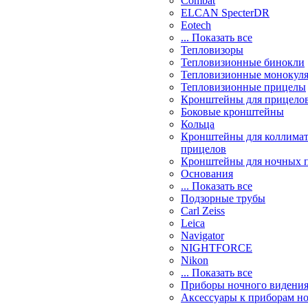
Combat
ELCAN SpecterDR
Eotech
... Показать все
Тепловизоры
Тепловизионные бинокли
Тепловизионные монокул
Тепловизионные прицелы
Кронштейны для прицело
Боковые кронштейны
Кольца
Кронштейны для коллима
прицелов
Кронштейны для ночных 
Основания
... Показать все
Подзорные трубы
Carl Zeiss
Leica
Navigator
NIGHTFORCE
Nikon
... Показать все
Приборы ночного видени
Аксессуары к приборам н