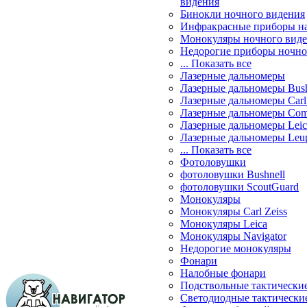
видения
Бинокли ночного видения
Инфракрасные приборы н
Монокуляры ночного вид
Недорогие приборы ночно
... Показать все
Лазерные дальномеры
Лазерные дальномеры Bush
Лазерные дальномеры Carl 
Лазерные дальномеры Com
Лазерные дальномеры Leic
Лазерные дальномеры Leu
... Показать все
Фотоловушки
фотоловушки Bushnell
фотоловушки ScoutGuard
Монокуляры
Монокуляры Carl Zeiss
Монокуляры Leica
Монокуляры Navigator
Недорогие монокуляры
Фонари
Налобные фонари
Подствольные тактически
Светодиодные тактически