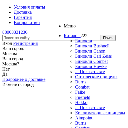
Условия оплаты
Доставка
Гарантия
Вопрос-ответ
Меню
88003331236
Каталог
222
Бинокли
Вход
Регистрация
Бинокли Bushnell
Ваш город:
Бинокли Canon
Москва
Бинокли Carl Zeiss
Ваш город
Бинокли Combat
Москва
?
Бинокли Hawke
Нет
... Показать все
Да
Оптические прицелы
Подробнее о доставке
Burris
Изменить город
Combat
Falke
Firefield
Hakko
... Показать все
Коллиматорные прицелы
Aimpoint
Burris