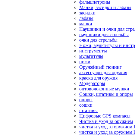
фальшпатроны
Манки, засидки и лабазы
засидки
лабазы
манки
Наушники и очки для стр
наушники для стрельбы
очки для стрельбы
Ножи, мультитулы и инст
инструменты
мультитулы
ножи
Оружейный тюнинг
аксессуары для оружия
краска для оружия
Модераторы
оптоволоконные мушки
Сошки, штативы и опоры
опоры
сошки
штативы
Цифровые GPS компасы
Чистка и уход за оружием
чистка и уход за оружием 
чистка и уход за оружием 