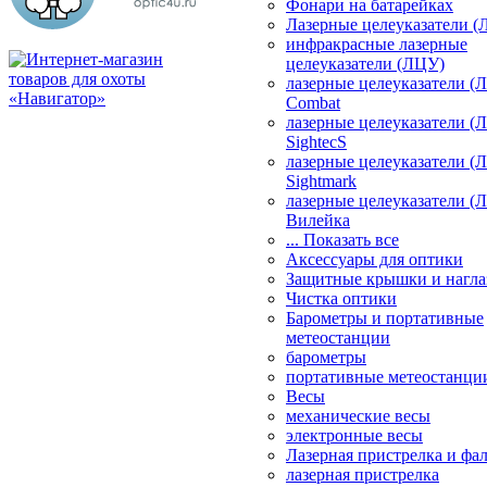
Фонари на батарейках
Лазерные целеуказатели 
инфракрасные лазерные
целеуказатели (ЛЦУ)
лазерные целеуказатели (
Combat
лазерные целеуказатели (
SightecS
лазерные целеуказатели (
Sightmark
лазерные целеуказатели (
Вилейка
... Показать все
Аксессуары для оптики
Защитные крышки и нагла
Чистка оптики
Барометры и портативные
метеостанции
барометры
портативные метеостанци
Весы
механические весы
электронные весы
Лазерная пристрелка и ф
лазерная пристрелка