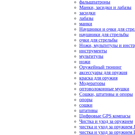
фальшпатроны
Манки, засидки и лабазы
засидки
лабазы
манки
Наушники и очки для стр
наушники для стрельбы
очки для стрельбы
Ножи, мультитулы и инст
инструменты
мультитулы
ножи
Оружейный тюнинг
аксессуары для оружия
краска для оружия
Модераторы
оптоволоконные мушки
Сошки, штативы и опоры
опоры
сошки
штативы
Цифровые GPS компасы
Чистка и уход за оружием
чистка и уход за оружием 
чистка и уход за оружием 