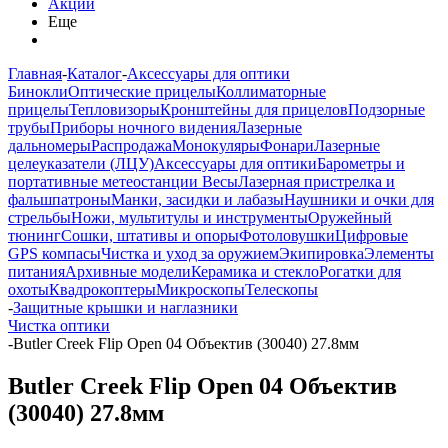
Акции
Еще
Главная
-
Каталог
-
Аксессуары для оптики
Бинокли
Оптические прицелы
Коллиматорные
прицелы
Тепловизоры
Кронштейны для прицелов
Подзорные
трубы
Приборы ночного видения
Лазерные
дальномеры
Распродажа
Монокуляры
Фонари
Лазерные
целеуказатели (ЛЦУ)
Аксессуары для оптики
Барометры и
портативные метеостанции
Весы
Лазерная пристрелка и
фальшпатроны
Манки, засидки и лабазы
Наушники и очки для
стрельбы
Ножи, мультитулы и инструменты
Оружейный
тюнинг
Сошки, штативы и опоры
Фотоловушки
Цифровые
GPS компасы
Чистка и уход за оружием
Экипировка
Элементы
питания
Архивные модели
Керамика и стекло
Рогатки для
охоты
Квадрокоптеры
Микроскопы
Телескопы
-
Защитные крышки и наглазники
Чистка оптики
-
Butler Creek Flip Open 04 Объектив (30040) 27.8мм
Butler Creek Flip Open 04 Объектив
(30040) 27.8мм