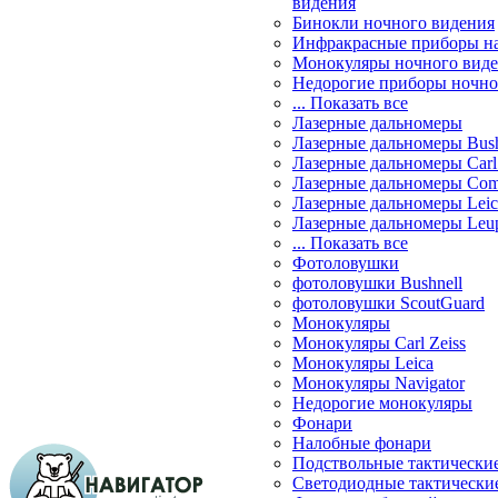
видения
Бинокли ночного видения
Инфракрасные приборы н
Монокуляры ночного вид
Недорогие приборы ночно
... Показать все
Лазерные дальномеры
Лазерные дальномеры Bush
Лазерные дальномеры Carl 
Лазерные дальномеры Com
Лазерные дальномеры Leic
Лазерные дальномеры Leu
... Показать все
Фотоловушки
фотоловушки Bushnell
фотоловушки ScoutGuard
Монокуляры
Монокуляры Carl Zeiss
Монокуляры Leica
Монокуляры Navigator
Недорогие монокуляры
Фонари
Налобные фонари
Подствольные тактически
Светодиодные тактически