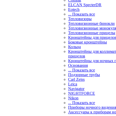
Combat
ELCAN SpecterDR
Eotech
... Показать все
Тепловизоры
Тепловизионные бинокли
Тепловизионные монокул
Тепловизионные прицелы
Кронштейны для прицело
Боковые кронштейны
Кольца
Кронштейны для коллима
прицелов
Кронштейны для ночных 
Основания
... Показать все
Подзорные трубы
Carl Zeiss
Leica
Navigator
NIGHTFORCE
Nikon
... Показать все
Приборы ночного видени
Аксессуары к приборам н