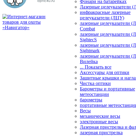
Фонари на батарейках
Лазерные целеуказатели 
инфракрасные лазерные
целеуказатели (ЛЦУ)
лазерные целеуказатели (
Combat
лазерные целеуказатели (
SightecS
лазерные целеуказатели (
Sightmark
лазерные целеуказатели (
Вилейка
... Показать все
Аксессуары для оптики
Защитные крышки и нагла
Чистка оптики
Барометры и портативные
метеостанции
барометры
портативные метеостанци
Весы
механические весы
электронные весы
Лазерная пристрелка и ф
лазерная пристрелка