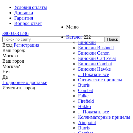
Условия оплаты
Доставка
Гарантия
Вопрос-ответ
Меню
88003331236
Каталог
222
Бинокли
Вход
Регистрация
Бинокли Bushnell
Ваш город:
Бинокли Canon
Москва
Бинокли Carl Zeiss
Ваш город
Бинокли Combat
Москва
?
Бинокли Hawke
Нет
... Показать все
Да
Оптические прицелы
Подробнее о доставке
Burris
Изменить город
Combat
Falke
Firefield
Hakko
... Показать все
Коллиматорные прицелы
Aimpoint
Burris