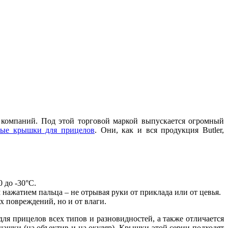
0 компаний. Под этой торговой маркой выпускается огромный
ные крышки для прицелов
. Они, как и вся продукция Butler,
 до -30°С.
 нажатием пальца – не отрывая руки от приклада или от цевья.
 повреждений, но и от влаги.
ля прицелов всех типов и разновидностей, а также отличается
чашки (на объектив и на окуляр). Крышки этой серии подходят