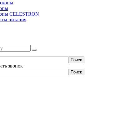
скопы
копы
копы CELESTRON
нты питания
зать звонок