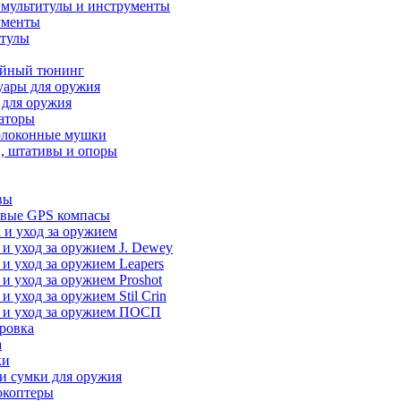
 мультитулы и инструменты
ументы
итулы
йный тюнинг
уары для оружия
 для оружия
аторы
олоконные мушки
, штативы и опоры
вы
вые GPS компасы
 и уход за оружием
 и уход за оружием J. Dewey
 и уход за оружием Leapers
 и уход за оружием Proshot
 и уход за оружием Stil Crin
 и уход за оружием ПОСП
ровка
а
ки
и сумки для оружия
окоптеры