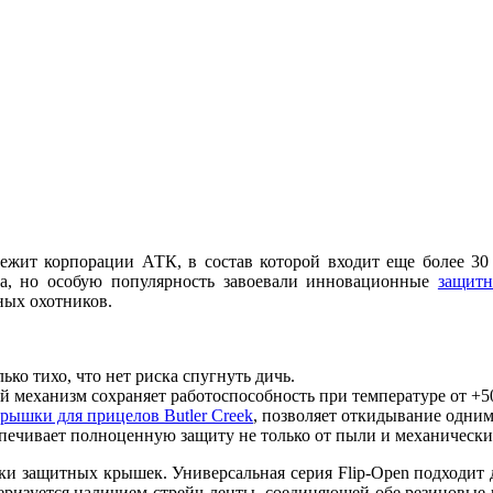
лежит корпорации АТК, в состав которой входит еще более 3
ла, но особую популярность завоевали инновационные
защит
ных охотников.
ко тихо, что нет риска спугнуть дичь.
 механизм сохраняет работоспособность при температуре от +50
рышки для прицелов Butler Creek
, позволяет откидывание одним
печивает полноценную защиту не только от пыли и механических
ки защитных крышек. Универсальная серия Flip-Open подходит д
еризуется наличием стрейч-ленты, соединяющей обе резиновые 