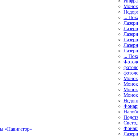
Инфра
Монок
Недор
... Пок
Лазер
Лазерн
Лазерн
Лазер
Лазерн
Лазерн
... Пок
Фотол
фотоло
фотол
Монок
Моноку
Монок
Моноку
Недор
Фонар
Налоб
Подст
Свето
Фонари
Лазерн