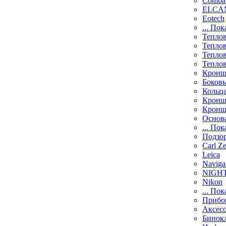
Comba
ELCAN
Eotech
... Пок
Тепло
Тепло
Тепло
Тепло
Кронш
Боков
Кольц
Кронш
Кронш
Основ
... Пок
Подзо
Carl Ze
Leica
Naviga
NIGH
Nikon
... Пок
Прибо
Аксесс
Бинок