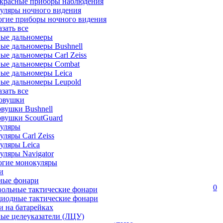
красные приборы наблюдения
уляры ночного видения
огие приборы ночного видения
азать все
ные дальномеры
ые дальномеры Bushnell
ые дальномеры Carl Zeiss
ные дальномеры Combat
ые дальномеры Leica
ые дальномеры Leupold
азать все
овушки
вушки Bushnell
овушки ScoutGuard
уляры
ляры Carl Zeiss
уляры Leica
ляры Navigator
огие монокуляры
и
ные фонари
0
вольные тактические фонари
диодные тактические фонари
 на батарейках
ые целеуказатели (ЛЦУ)