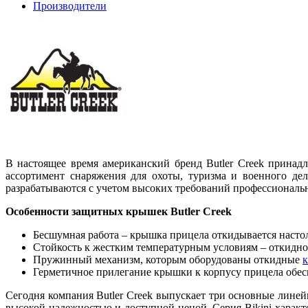
Производители
В настоящее время американский бренд Butler Creek принад
ассортимент снаряжения для охоты, туризма и военного де
разрабатываются с учетом высоких требований профессиональ
Особенности защитных крышек Butler Creek
Бесшумная работа – крышка прицела откидывается настоль
Стойкость к жестким температурным условиям – откидной
Пружинный механизм, которым оборудованы откидные
к
Герметичное прилегание крышки к корпусу прицела обес
Сегодня компания Butler Creek выпускает три основные линей
высокой надежностью и доступной ценой. Серия Bikini характ