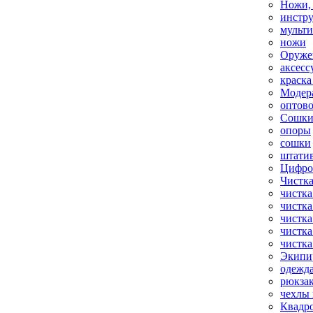
Ножи,
инстр
мульт
ножи
Оруже
аксесс
краска
Модер
оптов
Сошки
опоры
сошки
штати
Цифро
Чистка
чистка
чистка
чистка
чистка
чистка
Экипи
одежд
рюкза
чехлы 
Квадр