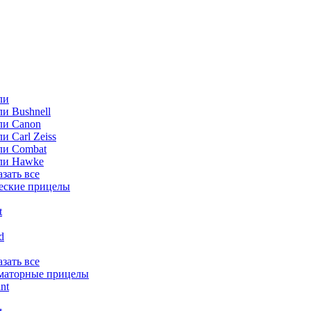
ли
и Bushnell
ли Canon
и Carl Zeiss
ли Combat
ли Hawke
азать все
еские прицелы
t
ld
азать все
маторные прицелы
nt