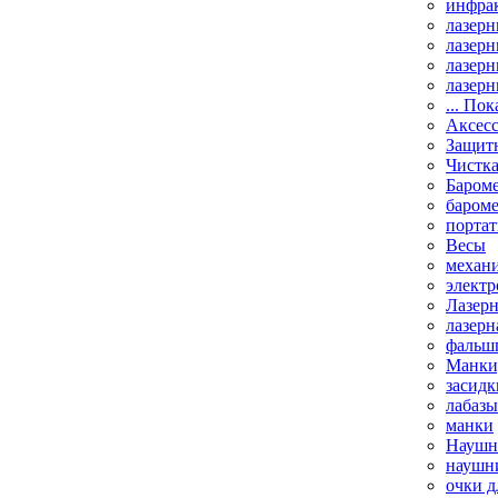
инфрак
лазерн
лазерн
лазерн
лазерн
... Пок
Аксесс
Защит
Чистк
Бароме
баром
порта
Весы
механи
элект
Лазерн
лазерн
фальш
Манки,
засидк
лабазы
манки
Наушни
наушни
очки д