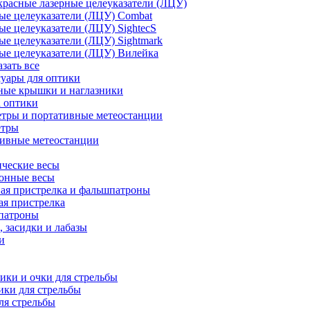
расные лазерные целеуказатели (ЛЦУ)
ые целеуказатели (ЛЦУ) Combat
ые целеуказатели (ЛЦУ) SightecS
ые целеуказатели (ЛЦУ) Sightmark
ые целеуказатели (ЛЦУ) Вилейка
азать все
уары для оптики
ные крышки и наглазники
а оптики
тры и портативные метеостанции
етры
тивные метеостанции
ческие весы
ронные весы
ая пристрелка и фальшпатроны
ая пристрелка
патроны
 засидки и лабазы
и
ки и очки для стрельбы
ки для стрельбы
ля стрельбы