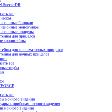
t
 SpecterDR
азать все
визоры
визионные бинокли
визионные монокуляры
визионные прицелы
тейны для прицелов
ые кронштейны
а
тейны для коллиматорных прицелов
тейны для ночных прицелов
ания
азать все
рные трубы
iss
tor
TFORCE
азать все
ры ночного видения
уары к приборам ночного видения
ли ночного видения