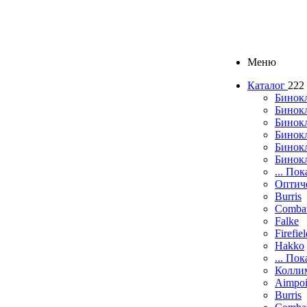
Меню
Каталог
222
Бинок
Бинокл
Бинок
Бинокл
Бинок
Бинок
... Пок
Оптич
Burris
Comba
Falke
Firefie
Hakko
... Пок
Колли
Aimpoi
Burris