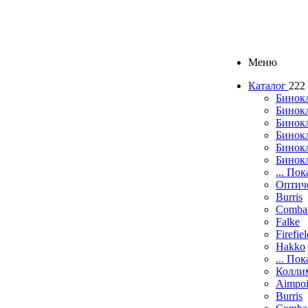
Меню
Каталог
222
Бинок
Бинокл
Бинок
Бинокл
Бинок
Бинок
... Пок
Оптич
Burris
Comba
Falke
Firefie
Hakko
... Пок
Колли
Aimpoi
Burris