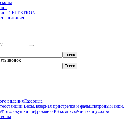
скопы
копы
копы CELESTRON
нты питания
зать звонок
ого видения
Лазерные
етеостанции
Весы
Лазерная пристрелка и фальшпатроны
Манки,
ы
Фотоловушки
Цифровые GPS компасы
Чистка и уход за
скопы