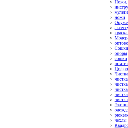
Ножи,
инстр
мульт
ножи
Оруже
аксесс
краска
Модер
оптов
Сошки
опоры
сошки
штати
Цифро
Чистка
чистка
чистка
чистка
чистка
чистка
Экипи
одежд
рюкза
чехлы 
Квадр