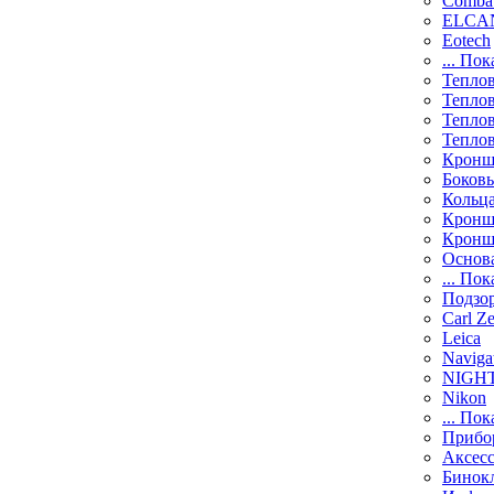
Comba
ELCAN
Eotech
... Пок
Тепло
Тепло
Тепло
Тепло
Кронш
Боков
Кольц
Кронш
Кронш
Основ
... Пок
Подзо
Carl Ze
Leica
Naviga
NIGH
Nikon
... Пок
Прибо
Аксесс
Бинок