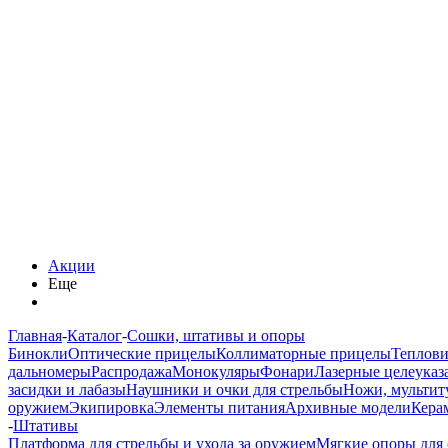
Акции
Еще
Главная
-
Каталог
-
Сошки, штативы и опоры
Бинокли
Оптические прицелы
Коллиматорные прицелы
Теплов
дальномеры
Распродажа
Монокуляры
Фонари
Лазерные целеуказ
засидки и лабазы
Наушники и очки для стрельбы
Ножи, мультит
оружием
Экипировка
Элементы питания
Архивные модели
Кера
-
Штативы
Платформа для стрельбы и ухода за оружием
Мягкие опоры для