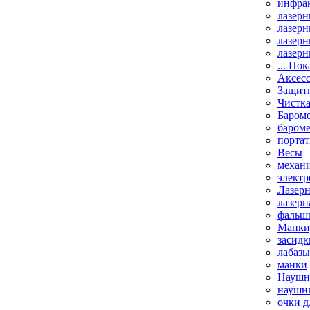
инфрак
лазерн
лазерн
лазерн
лазерн
... Пок
Аксесс
Защит
Чистк
Бароме
баром
порта
Весы
механи
элект
Лазерн
лазерн
фальш
Манки,
засидк
лабазы
манки
Наушни
наушни
очки д