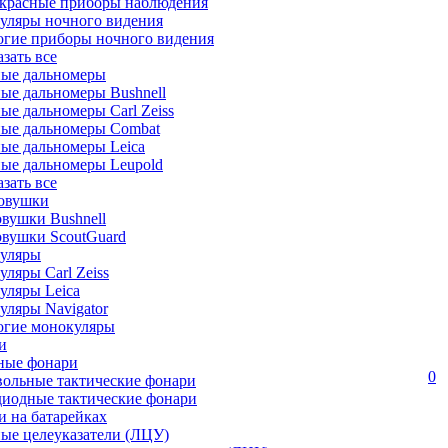
красные приборы наблюдения
уляры ночного видения
огие приборы ночного видения
азать все
ные дальномеры
ые дальномеры Bushnell
ые дальномеры Carl Zeiss
ные дальномеры Combat
ые дальномеры Leica
ые дальномеры Leupold
азать все
овушки
вушки Bushnell
овушки ScoutGuard
уляры
ляры Carl Zeiss
уляры Leica
ляры Navigator
огие монокуляры
и
ные фонари
0
вольные тактические фонари
диодные тактические фонари
 на батарейках
ые целеуказатели (ЛЦУ)