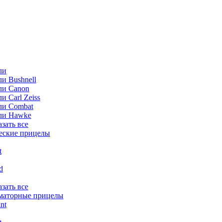
ли
и Bushnell
ли Canon
и Carl Zeiss
ли Combat
ли Hawke
азать все
еские прицелы
t
ld
азать все
маторные прицелы
nt