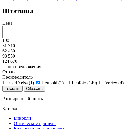
Штативы
Цена
190
31 310
62 430
93 550
124 670
Наши предложения
Страна
Производитель
Carl Zeiss (
1
)
Leupold (
1
)
Leofoto (
149
)
Vortex (
4
)
Расширенный поиск
Каталог
Бинокли
Оптические прицелы
Коллиматорные прицелы