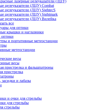
расные лазерные целеуказатели (ЛЦУ)
ые целеуказатели (ЛЦУ) Combat
ые целеуказатели (ЛЦУ) SightecS
ые целеуказатели (ЛЦУ) Sightmark
ые целеуказатели (ЛЦУ) Вилейка
азать все
уары для оптики
ные крышки и наглазники
а оптики
тры и портативные метеостанции
етры
тивные метеостанции
ческие весы
ронные весы
ая пристрелка и фальшпатроны
ая пристрелка
патроны
 засидки и лабазы
и
ки и очки для стрельбы
ки для стрельбы
ля стрельбы