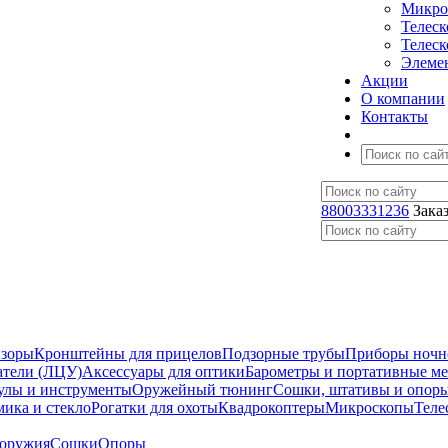
Микро
Телес
Телес
Элеме
Акции
О компании
Контакты
88003331236
Зака
изоры
Кронштейны для прицелов
Подзорные трубы
Приборы ночн
атели (ЛЦУ)
Аксессуары для оптики
Барометры и портативные м
улы и инструменты
Оружейный тюнинг
Сошки, штативы и опор
мика и стекло
Рогатки для охоты
Квадрокоптеры
Микроскопы
Теле
 оружия
Сошки
Опоры