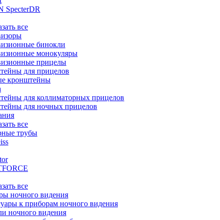
t
 SpecterDR
азать все
визоры
визионные бинокли
визионные монокуляры
визионные прицелы
тейны для прицелов
ые кронштейны
а
тейны для коллиматорных прицелов
тейны для ночных прицелов
ания
азать все
рные трубы
iss
tor
TFORCE
азать все
ры ночного видения
уары к приборам ночного видения
ли ночного видения