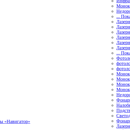
Инфра
Монок
Недор
... Пок
Лазер
Лазерн
Лазерн
Лазер
Лазерн
Лазерн
... Пок
Фотол
фотоло
фотол
Монок
Моноку
Монок
Моноку
Недор
Фонар
Налоб
Подст
Свето
Фонари
Лазерн