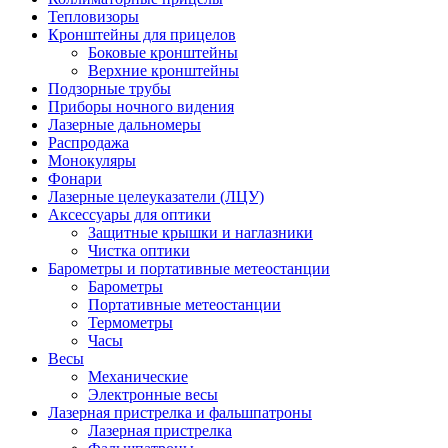
Тепловизоры
Кронштейны для прицелов
Боковые кронштейны
Верхние кронштейны
Подзорные трубы
Приборы ночного видения
Лазерные дальномеры
Распродажа
Монокуляры
Фонари
Лазерные целеуказатели (ЛЦУ)
Аксессуары для оптики
Защитные крышки и наглазники
Чистка оптики
Барометры и портативные метеостанции
Барометры
Портативные метеостанции
Термометры
Часы
Весы
Механические
Электронные весы
Лазерная пристрелка и фальшпатроны
Лазерная пристрелка