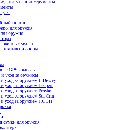
 мультитулы и инструменты
ументы
итулы
йный тюнинг
уары для оружия
 для оружия
аторы
олоконные мушки
, штативы и опоры
вы
вые GPS компасы
 и уход за оружием
 и уход за оружием J. Dewey
 и уход за оружием Leapers
 и уход за оружием Proshot
 и уход за оружием Stil Crin
 и уход за оружием ПОСП
ровка
а
ки
и сумки для оружия
окоптеры