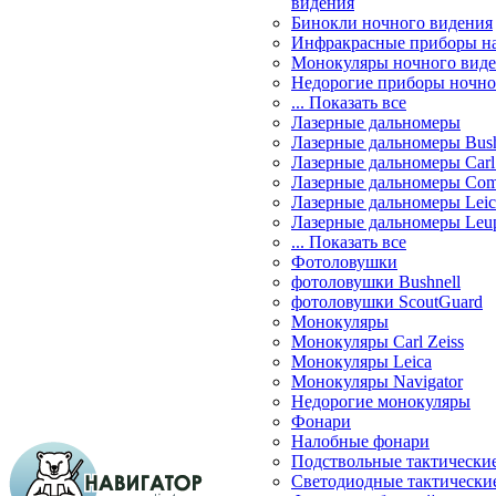
видения
Бинокли ночного видения
Инфракрасные приборы н
Монокуляры ночного вид
Недорогие приборы ночно
... Показать все
Лазерные дальномеры
Лазерные дальномеры Bush
Лазерные дальномеры Carl 
Лазерные дальномеры Com
Лазерные дальномеры Leic
Лазерные дальномеры Leu
... Показать все
Фотоловушки
фотоловушки Bushnell
фотоловушки ScoutGuard
Монокуляры
Монокуляры Carl Zeiss
Монокуляры Leica
Монокуляры Navigator
Недорогие монокуляры
Фонари
Налобные фонари
Подствольные тактически
Светодиодные тактически