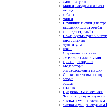
фальшпатроны
Манки, засидки и лабазы
засидки
лабазы
манки
Наушники и очки для стр
наушники для стрельбы
очки для стрельбы
Ножи, мультитулы и инст
инструменты
мультитулы
ножи
Оружейный тюнинг
аксессуары для оружия
краска для оружия
Модераторы
оптоволоконные мушки
Сошки, штативы и опоры
опоры
сошки
штативы
Цифровые GPS компасы
Чистка и уход за оружием
чистка и уход за оружием 
чистка и уход за оружием 