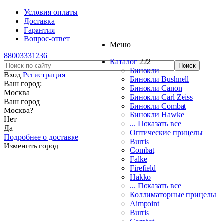
Условия оплаты
Доставка
Гарантия
Вопрос-ответ
Меню
88003331236
Каталог
222
Бинокли
Вход
Регистрация
Бинокли Bushnell
Ваш город:
Бинокли Canon
Москва
Бинокли Carl Zeiss
Ваш город
Бинокли Combat
Москва
?
Бинокли Hawke
Нет
... Показать все
Да
Оптические прицелы
Подробнее о доставке
Burris
Изменить город
Combat
Falke
Firefield
Hakko
... Показать все
Коллиматорные прицелы
Aimpoint
Burris