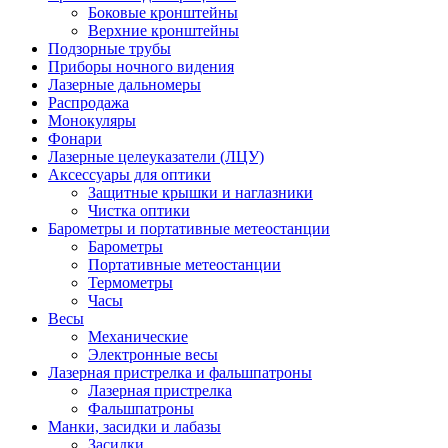
Боковые кронштейны
Верхние кронштейны
Подзорные трубы
Приборы ночного видения
Лазерные дальномеры
Распродажа
Монокуляры
Фонари
Лазерные целеуказатели (ЛЦУ)
Аксессуары для оптики
Защитные крышки и наглазники
Чистка оптики
Барометры и портативные метеостанции
Барометры
Портативные метеостанции
Термометры
Часы
Весы
Механические
Электронные весы
Лазерная пристрелка и фальшпатроны
Лазерная пристрелка
Фальшпатроны
Манки, засидки и лабазы
Засидки