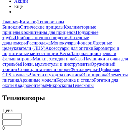
Акции
Еще
Главная
-
Каталог
-
Тепловизоры
Бинокли
Оптические прицелы
Коллиматорные
прицелы
Кронштейны для прицелов
Подзорные
трубы
Приборы ночного видения
Лазерные
дальномеры
Распродажа
Монокуляры
Фонари
Лазерные
целеуказатели (ЛЦУ)
Аксессуары для оптики
Барометры и
портативные метеостанции
Весы
Лазерная пристрелка и
фальшпатроны
Манки, засидки и лабазы
Наушники и очки для
стрельбы
Ножи, мультитулы и инструменты
Оружейный
тюнинг
Сошки, штативы и опоры
Фотоловушки
Цифровые
GPS компасы
Чистка и уход за оружием
Экипировка
Элементы
питания
Архивные модели
Керамика и стекло
Рогатки для
охоты
Квадрокоптеры
Микроскопы
Телескопы
Тепловизоры
Цена
0