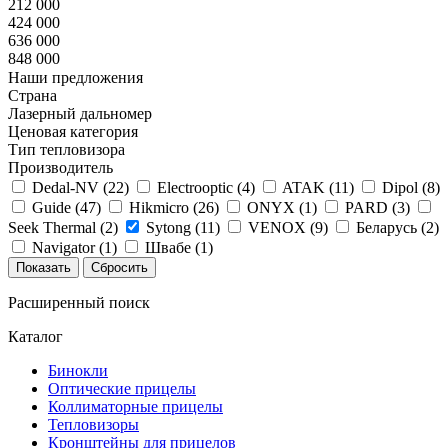
212 000
424 000
636 000
848 000
Наши предложения
Страна
Лазерный дальномер
Ценовая категория
Тип тепловизора
Производитель
Dedal-NV (
22
)
Electrooptic (
4
)
ATAK (
11
)
Dipol (
8
)
Guide (
47
)
Hikmicro (
26
)
ONYX (
1
)
PARD (
3
)
Seek Thermal (
2
)
Sytong (
11
)
VENOX (
9
)
Беларусь (
2
)
Navigator (
1
)
Швабе (
1
)
Расширенный поиск
Каталог
Бинокли
Оптические прицелы
Коллиматорные прицелы
Тепловизоры
Кронштейны для прицелов