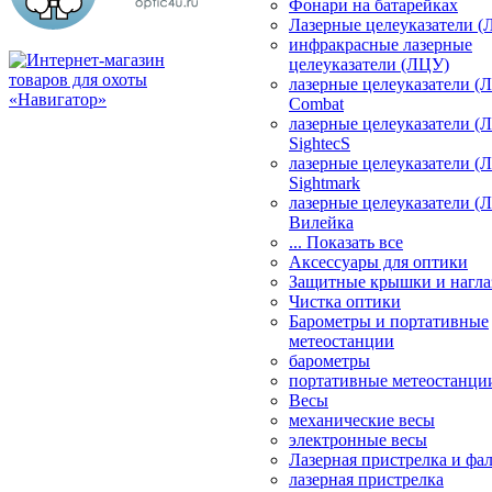
Фонари на батарейках
Лазерные целеуказатели 
инфракрасные лазерные
целеуказатели (ЛЦУ)
лазерные целеуказатели (
Combat
лазерные целеуказатели (
SightecS
лазерные целеуказатели (
Sightmark
лазерные целеуказатели (
Вилейка
... Показать все
Аксессуары для оптики
Защитные крышки и нагла
Чистка оптики
Барометры и портативные
метеостанции
барометры
портативные метеостанци
Весы
механические весы
электронные весы
Лазерная пристрелка и ф
лазерная пристрелка