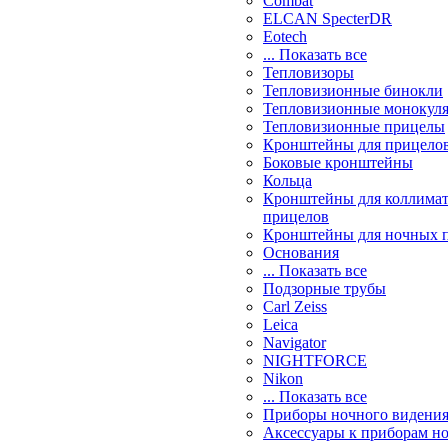
Combat
ELCAN SpecterDR
Eotech
... Показать все
Тепловизоры
Тепловизионные бинокли
Тепловизионные монокул
Тепловизионные прицелы
Кронштейны для прицело
Боковые кронштейны
Кольца
Кронштейны для коллима
прицелов
Кронштейны для ночных 
Основания
... Показать все
Подзорные трубы
Carl Zeiss
Leica
Navigator
NIGHTFORCE
Nikon
... Показать все
Приборы ночного видени
Аксессуары к приборам н