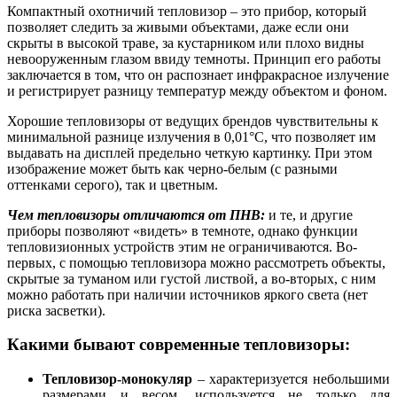
Компактный охотничий тепловизор – это прибор, который
позволяет следить за живыми объектами, даже если они
скрыты в высокой траве, за кустарником или плохо видны
невооруженным глазом ввиду темноты. Принцип его работы
заключается в том, что он распознает инфракрасное излучение
и регистрирует разницу температур между объектом и фоном.
Хорошие тепловизоры от ведущих брендов чувствительны к
минимальной разнице излучения в 0,01°C, что позволяет им
выдавать на дисплей предельно четкую картинку. При этом
изображение может быть как черно-белым (с разными
оттенками серого), так и цветным.
Чем тепловизоры отличаются от ПНВ:
и те, и другие
приборы позволяют «видеть» в темноте, однако функции
тепловизионных устройств этим не ограничиваются. Во-
первых, с помощью тепловизора можно рассмотреть объекты,
скрытые за туманом или густой листвой, а во-вторых, с ним
можно работать при наличии источников яркого света (нет
риска засветки).
Какими бывают современные тепловизоры:
Тепловизор-монокуляр
– характеризуется небольшими
размерами и весом, используется не только для